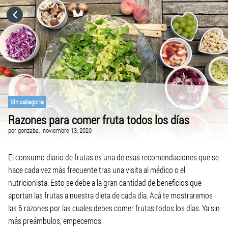
HOME
CATEGORÍAS
IR A
Sin categoría
Razones para comer fruta todos los días
VISITA EL SITIO WEB
por
gonzaba,
noviembre 13, 2020
El consumo diario de frutas es una de esas recomendaciones que se
hace cada vez más frecuente tras una visita al médico o el
nutricionista. Esto se debe a la gran cantidad de beneficios que
aportan las frutas a nuestra dieta de cada día. Acá te mostraremos
las 6 razones por las cuales debes comer frutas todos los días. Ya sin
más preámbulos, empecemos.