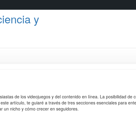
ciencia y
Saltar
al
contenido
iastas de los videojuegos y del contenido en línea. La posibilidad de 
ste artículo, te guiaré a través de tres secciones esenciales para en
ar un nicho y cómo crecer en seguidores.