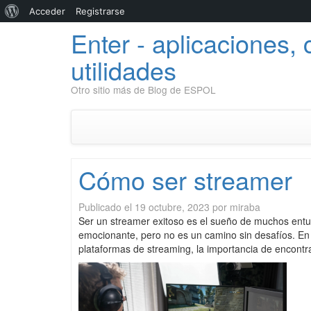
Acerca
Acceder
Registrarse
Enter - aplicaciones, 
de
WordPress
utilidades
Otro sitio más de Blog de ESPOL
Cómo ser streamer
Publicado el
19 octubre, 2023
por
miraba
Ser un streamer exitoso es el sueño de muchos entus
emocionante, pero no es un camino sin desafíos. En e
plataformas de streaming, la importancia de encontr