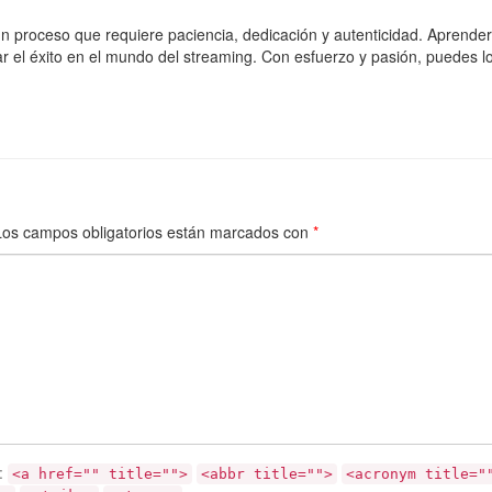
 proceso que requiere paciencia, dedicación y autenticidad. Aprender 
r el éxito en el mundo del streaming. Con esfuerzo y pasión, puedes lo
Los campos obligatorios están marcados con
*
:
<a href="" title="">
<abbr title="">
<acronym title="