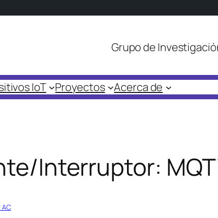
Grupo de Investigació
itivos IoT
Proyectos
Acerca de
ente/Interruptor: MQ
r AC