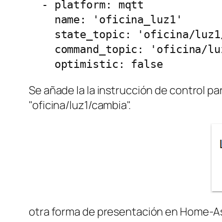
  - platform: mqtt

    name: 'oficina_luz1'

    state_topic: 'oficina/luz1/estado'

    command_topic: 'oficina/luz1/cambia'

    optimistic: false
Se añade la la instrucción de control p
"oficina/luz1/cambia".
otra forma de presentación en Home-Assi