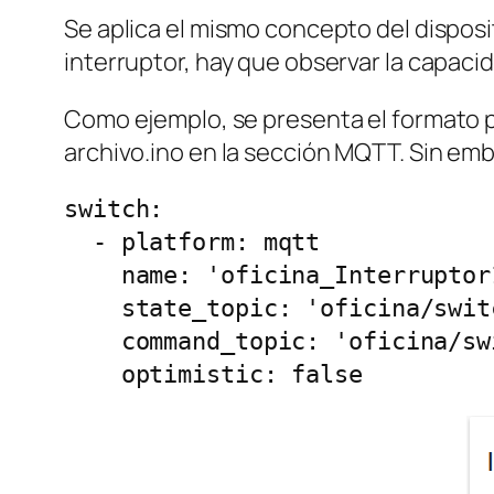
Se aplica el mismo concepto del disposi
interruptor, hay que observar la capaci
Como ejemplo, se presenta el formato p
archivo.ino en la sección MQTT. Sin emb
switch:

  - platform: mqtt

    name: 'oficina_Interruptor1'

    state_topic: 'oficina/switch1/estado'

    command_topic: 'oficina/switch1/cambia'

    optimistic: false