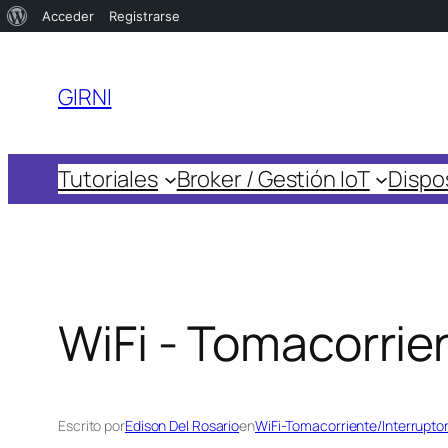
Acerca
Acceder
Registrarse
Saltar
de
al
WordPress
GIRNI
contenido
Tutoriales
Broker / Gestión IoT
Dispos
WiFi - Tomacorri
Escrito por
Edison Del Rosario
en
WiFi-Tomacorriente/Interrupto