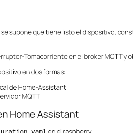
s se supone que tiene listo el dispositivo, cons
nterruptor-Tomacorriente en el broker MQTT y o
positivo en dos formas:
ocal de Home-Assistant
servidor MQTT
o en Home Assistant
en el raspberry.
guration.yaml