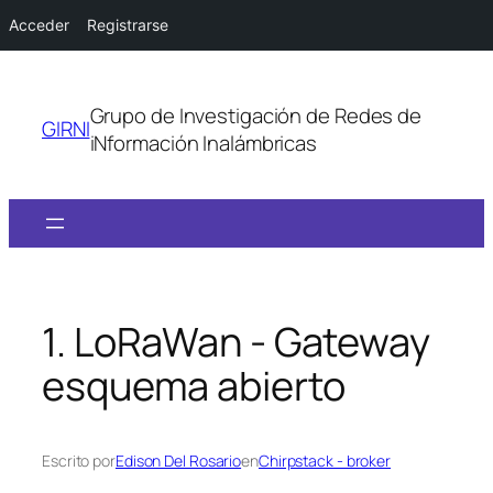
Acceder
Registrarse
Saltar
al
Grupo de Investigación de Redes de
contenido
GIRNI
iNformación Inalámbricas
1. LoRaWan - Gateway
esquema abierto
Escrito por
Edison Del Rosario
en
Chirpstack - broker