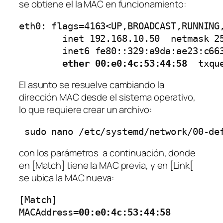
se obtiene el la MAC en funcionamiento:
eth0: flags=4163<UP,BROADCAST,RUNNING,
        inet 192.168.10.50  netmask 25
        inet6 fe80::329:a9da:ae23:c663
 ether 00:e0:4c:53:44:58 
El asunto se resuelve cambiando la
dirección MAC desde el sistema operativo,
lo que requiere crear un archivo:
 sudo nano /etc/systemd/network/00-de
con los parámetros a continuación, donde
en [Match] tiene la MAC previa, y en [Link[
se ubica la MAC nueva:
[Match]

MACAddress=
00:e0:4c:53:44:58