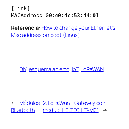
[Link]

MACAddress=00:e0:4c:53:44:
01
Referencia
:
How to change your Ethernet’s
Mac address on boot (Linux)
DIY
esquema abierto
IoT
LoRaWAN
←
Módulos
2. LoRaWan - Gateway con
Bluetooth
módulo HELTEC HT-M01
→