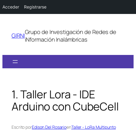
Acceder
Registrarse
Saltar
al
Grupo de Investigación de Redes de
contenido
GIRNI
iNformación Inalámbricas
1. Taller Lora - IDE
Arduino con CubeCell
Escrito por
Edison Del Rosario
en
Taller - LoRa Multipunto