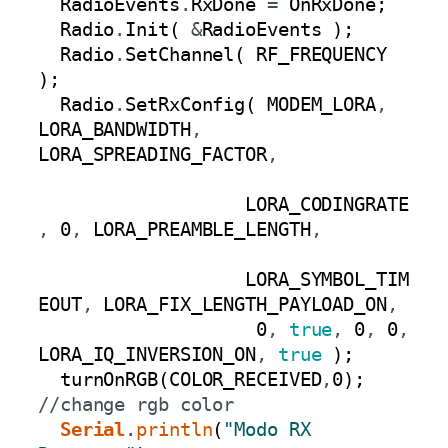
RadioEvents
.
RxDone
=
OnRxDone
;
Radio
.
Init
(
&
RadioEvents
)
;
Radio
.
SetChannel
(
RF_FREQUENCY
)
;
Radio
.
SetRxConfig
(
MODEM_LORA
,
LORA_BANDWIDTH
,
LORA_SPREADING_FACTOR
,
LORA_CODINGRATE
,
0
,
LORA_PREAMBLE_LENGTH
,
LORA_SYMBOL_TIM
EOUT
,
LORA_FIX_LENGTH_PAYLOAD_ON
,
0
,
true
,
0
,
0
,
LORA_IQ_INVERSION_ON
,
true
)
;
turnOnRGB
(
COLOR_RECEIVED
,
0
)
;
//change rgb color
Serial
.
println
(
"Modo RX 