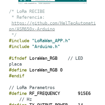
/* LoRa RECIBE
 * Referencia: 
https://github.com/HelTecAutomati
on/ASR650x-Arduino
 */
#include
"LoRaWan_APP.h"
#include
"Arduino.h"
#ifndef
LoraWan_RGB
// LED 
placa
#define
LoraWan_RGB
0
#endif
// LoRa Parametros
#define
RF_FREQUENCY
915E6
// Hz