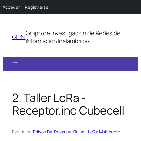
Acceder
Registrarse
Saltar
al
Grupo de Investigación de Redes de
contenido
GIRNI
iNformación Inalámbricas
2. Taller LoRa -
Receptor.ino Cubecell
Escrito por
Edison Del Rosario
en
Taller - LoRa Multipunto