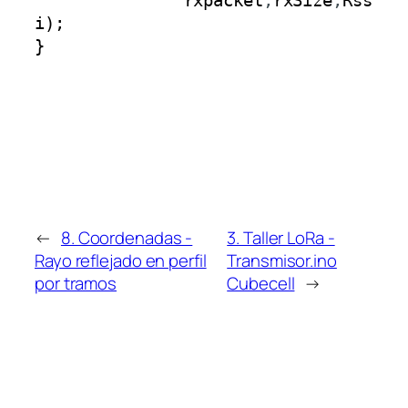
rxpacket
,
rxSize
,
Rss
i
)
;
}
←
8. Coordenadas -
3. Taller LoRa -
Rayo reflejado en perfil
Transmisor.ino
por tramos
Cubecell
→