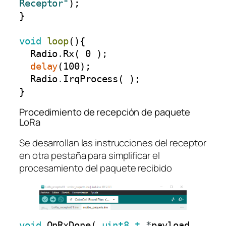
Receptor"
)
;
}
void
loop
(
)
{
Radio
.
Rx
(
0
)
;
delay
(
100
)
;
Radio
.
IrqProcess
(
)
;
}
Procedimiento de recepción de paquete
LoRa
Se desarrollan las instrucciones del receptor
en otra pestaña para simplificar el
procesamiento del paquete recibido
void
OnRxDone
(
uint8_t
*
payload
,