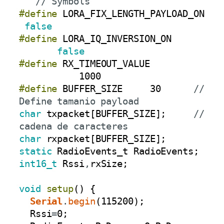
// Symbols
#define
LORA_FIX_LENGTH_PAYLOAD_ON
false
#define
LORA_IQ_INVERSION_ON
false
#define
RX_TIMEOUT_VALUE
1000
#define
BUFFER_SIZE
30
// 
Define tamanio payload
char
txpacket
[
BUFFER_SIZE
]
;
// 
cadena de caracteres
char
rxpacket
[
BUFFER_SIZE
]
;
static
RadioEvents_t
RadioEvents
;
int16_t
Rssi
,
rxSize
;
void
setup
(
)
{
Serial
.
begin
(
115200
)
;
Rssi
=
0
;