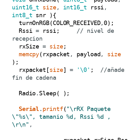
uint16_t
size
,
int16_t
rssi
,
int8_t
snr
)
{
turnOnRGB
(
COLOR_RECEIVED
,
0
)
;
Rssi
=
rssi
;
// nivel de 
recepcion
rxSize
=
size
;
memcpy
(
rxpacket
,
payload
,
size
)
;
rxpacket
[
size
]
=
'\0'
;
//añade 
fin de cadena
Radio
.
Sleep
(
)
;
Serial
.
printf
(
"\rRX Paquete 
\"%s\", tamanio %d, Rssi %d , 
\r\n"
,