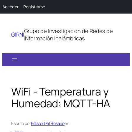
Acceder
Registrarse
Saltar
al
Grupo de Investigación de Redes de
contenido
GIRNI
iNformación Inalámbricas
WiFi - Temperatura y
Humedad: MQTT-HA
Escrito por
Edison Del Rosario
en