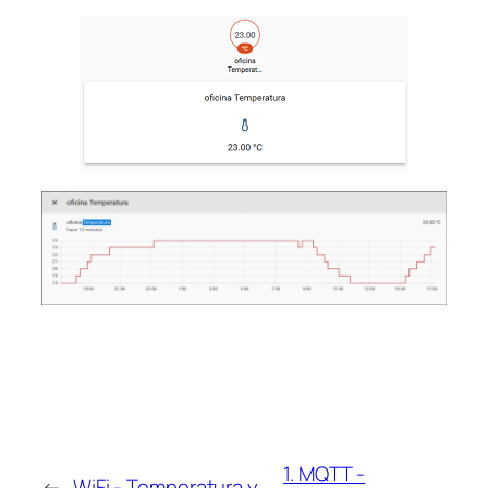
1. MQTT -
←
WiFi - Temperatura y