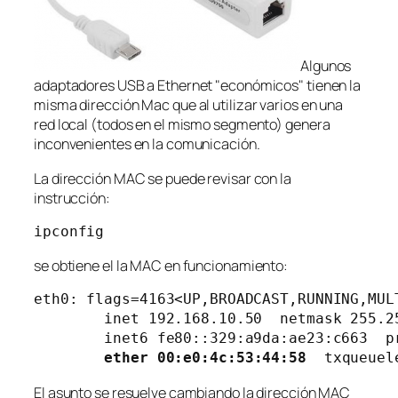
Algunos
adaptadores USB a Ethernet "económicos" tienen la
misma dirección Mac que al utilizar varios en una
red local (todos en el mismo segmento) genera
inconvenientes en la comunicación.
La dirección MAC se puede revisar con la
instrucción:
ipconfig
se obtiene el la MAC en funcionamiento:
eth0: flags=4163<UP,BROADCAST,RUNNING,MULT
        inet 192.168.10.50  netmask 255.2
        inet6 fe80::329:a9da:ae23:c663  pr
 ether 00:e0:4c:53:44:58 
El asunto se resuelve cambiando la dirección MAC