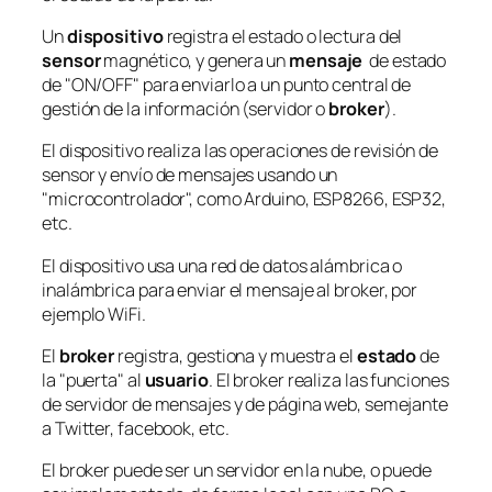
Un
dispositivo
registra el estado o lectura del
sensor
magnético, y genera un
mensaje
de estado
de "ON/OFF" para enviarlo a un punto central de
gestión de la información (servidor o
broker
).
El dispositivo realiza las operaciones de revisión de
sensor y envío de mensajes usando un
"microcontrolador", como Arduino, ESP8266, ESP32,
etc.
El dispositivo usa una red de datos alámbrica o
inalámbrica para enviar el mensaje al broker, por
ejemplo WiFi.
El
broker
registra, gestiona y muestra el
estado
de
la "puerta" al
usuario
. El broker realiza las funciones
de servidor de mensajes y de página web, semejante
a Twitter, facebook, etc.
El broker puede ser un servidor en la nube, o puede