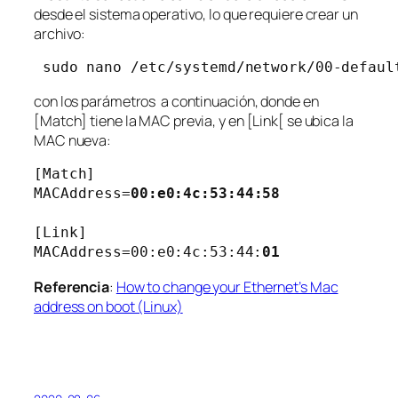
desde el sistema operativo, lo que requiere crear un
archivo:
 sudo nano /etc/systemd/network/00-defaul
con los parámetros a continuación, donde en
[Match] tiene la MAC previa, y en [Link[ se ubica la
MAC nueva:
[Match]

MACAddress=
00:e0:4c:53:44:58
[Link]

MACAddress=00:e0:4c:53:44:
01
Referencia
:
How to change your Ethernet’s Mac
address on boot (Linux)