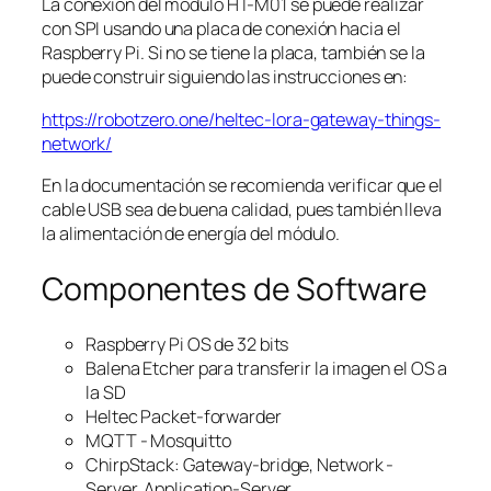
La conexión del módulo HT-M01 se puede realizar
con SPI usando una placa de conexión hacia el
Raspberry Pi. Si no se tiene la placa, también se la
puede construir siguiendo las instrucciones en:
https://robotzero.one/heltec-lora-gateway-things-
network/
En la documentación se recomienda verificar que el
cable USB sea de buena calidad, pues también lleva
la alimentación de energía del módulo.
Componentes de Software
Raspberry Pi OS de 32 bits
Balena Etcher para transferir la imagen el OS a
la SD
Heltec Packet-forwarder
MQTT - Mosquitto
ChirpStack: Gateway-bridge, Network -
Server, Application-Server.