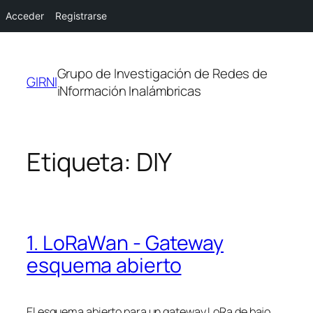
Acceder
Registrarse
Saltar
al
Grupo de Investigación de Redes de
contenido
GIRNI
iNformación Inalámbricas
Etiqueta:
DIY
1. LoRaWan - Gateway
esquema abierto
El esquema abierto para un gateway LoRa de bajo