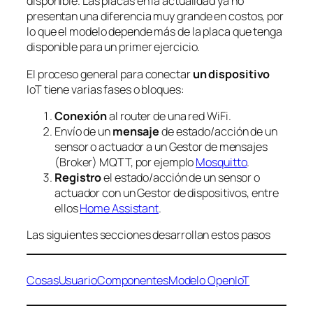
disponible. Las placas en la actualidad ya no
presentan una diferencia muy grande en costos, por
lo que el modelo depende más de la placa que tenga
disponible para un primer ejercicio.
El proceso general para conectar
un dispositivo
IoT tiene varias fases o bloques:
Conexión
al router de una red WiFi.
Envío de un
mensaje
de estado/acción de un
sensor o actuador a un Gestor de mensajes
(Broker) MQTT, por ejemplo
Mosquitto
.
Registro
el estado/acción de un sensor o
actuador con un Gestor de dispositivos, entre
ellos
Home Assistant
.
Las siguientes secciones desarrollan estos pasos
Cosas
Usuario
Componentes
Modelo Open
IoT