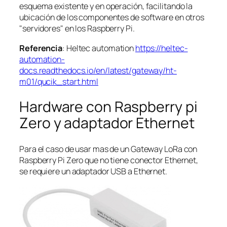
esquema existente y en operación, facilitando la
ubicación de los componentes de software en otros
"servidores" en los Raspberry Pi.
Referencia
: Heltec automation
https://heltec-
automation-
docs.readthedocs.io/en/latest/gateway/ht-
m01/qucik_start.html
Hardware con Raspberry pi
Zero y adaptador Ethernet
Para el caso de usar mas de un Gateway LoRa con
Raspberry Pi Zero que no tiene conector Ethernet,
se requiere un adaptador USB a Ethernet.