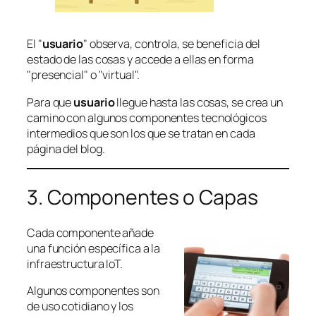
El "
usuario
" observa, controla, se beneficia del
estado de las cosas y accede a ellas en forma
"presencial" o "virtual".
Para que
usuario
llegue hasta las cosas, se crea un
camino con algunos
componentes
tecnológicos
intermedios que son los que se tratan en cada
página del blog.
3. Componentes o Capas
Cada
componente
añade
una función específica a la
infraestructura IoT.
Algunos componentes son
de uso cotidiano y los