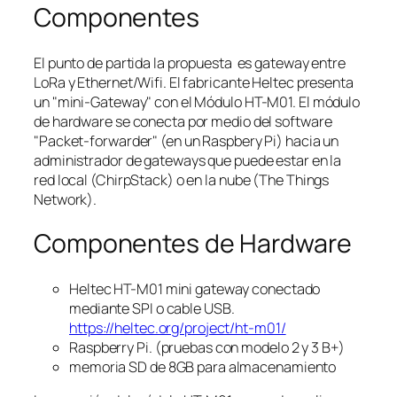
Componentes
El punto de partida la propuesta es gateway entre
LoRa y Ethernet/Wifi. El fabricante Heltec presenta
un "mini-Gateway" con el Módulo HT-M01. El módulo
de hardware se conecta por medio del software
"Packet-forwarder" (en un Raspbery Pi) hacia un
administrador de gateways que puede estar en la
red local (ChirpStack) o en la nube (The Things
Network).
Componentes de Hardware
Heltec HT-M01 mini gateway conectado
mediante SPI o cable USB.
https://heltec.org/project/ht-m01/
Raspberry Pi. (pruebas con modelo 2 y 3 B+)
memoria SD de 8GB para almacenamiento