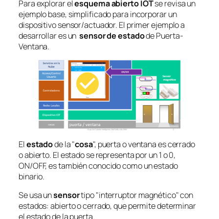
Para explorar el
esquema abierto IOT
se revisa un
ejemplo base, simplificado para incorporar un
dispositivo sensor/actuador. El primer ejemplo a
desarrollar es un
sensor de estado
de Puerta-
Ventana.
El
estado
de la "
cosa
", puerta o ventana es cerrado
o abierto. El estado se representa por un 1 o 0,
ON/OFF, es también conocido como un estado
binario.
Se usa un
sensor
tipo "interruptor magnético" con
estados: abierto o cerrado, que permite determinar
el estado de la puerta.