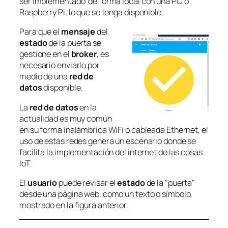
ser implementado de forma local con una PC o
Raspberry Pi, lo que se tenga disponible.
Para que el
mensaje
del
estado
de la puerta se
gestione en el
broker
, es
necesario enviarlo por
medio de una
red de
datos
disponible.
La
red de datos
en la
actualidad es muy común
en su forma inalámbrica WiFi o cableada Ethernet, el
uso de estas redes genera un escenario donde se
facilita la implementación del internet de las cosas
IoT.
El
usuario
puede revisar el
estado
de la "puerta"
desde una página web, como un texto o símbolo,
mostrado en la figura anterior.