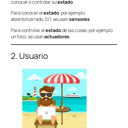
conocer o controlar su
estado
.
Para conocer el
estado
por ejemplo
abierto/cerrado, 0/1, se usan
sensores
.
Para controlar el
estado
de las cosas, por ejemplo
un foco, se usan
actuadores
.
2. Usuario