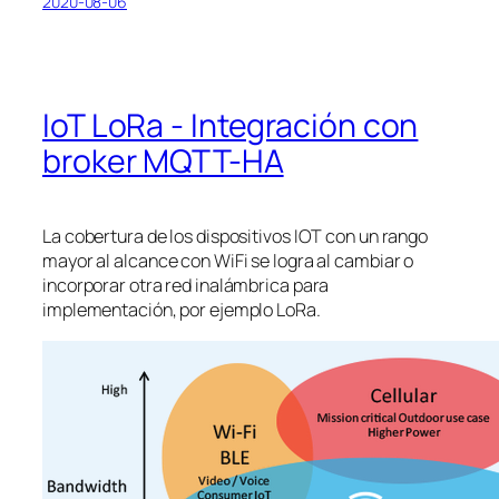
2020-08-06
IoT LoRa - Integración con
broker MQTT-HA
La cobertura de los dispositivos IOT con un rango
mayor al alcance con WiFi se logra al cambiar o
incorporar otra red inalámbrica para
implementación, por ejemplo LoRa.