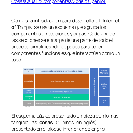
Cosas
Usuario
Componentes
Modelo Open
IoT
Como una introducción para desarrollo IoT,
I
nternet
o
f
T
hings, se usa un esquema que agrupa los
componentes en secciones y capas. Cada una de
las secciones se encarga de una parte de todo el
proceso, simplificando los pasos para tener
componentes funcionales que interactúen como un
todo.
El esquema básico presentado empieza con lo más
tangible, las "
cosas
" ("Things" en inglés)
presentado en el bloque inferior en color gris.