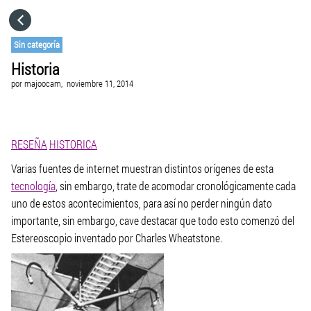
HOME
Sin categoría
Historia
CATEGORÍAS
por
majoocam,
noviembre 11, 2014
IR A
RESEÑA
HISTORICA
VISITA EL SITIO WEB
Varias fuentes de internet muestran distintos orígenes de esta
tecnología
, sin embargo, trate de acomodar cronológicamente cada
uno de estos acontecimientos, para así no perder ningún dato
importante, sin embargo, cave destacar que todo esto comenzó del
Estereoscopio inventado por Charles Wheatstone.