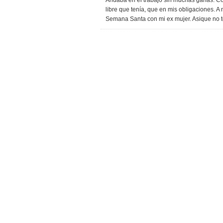
Andaba en el trabajo sin muchas ganas. Con
libre que tenía, que en mis obligaciones. A
Semana Santa con mi ex mujer. Asique no ten