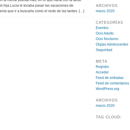
 la mente puesta más, en lo que haría con la tarde
 mi hija Lucia le tocaba pasar las vacaciones de
ARCHIVOS
ía que ir a buscarla como el resto de las tardes. […]
marzo 2020
CATEGORÍAS
Eventos
Ocio Adulto
Ocio Nocturno
Orgías Adolescentes
Seguridad
META
Registro
Acceder
Feed de entradas
Feed de comentarios
WordPress.org
ARCHIVOS
marzo 2020
TAG CLOUD: