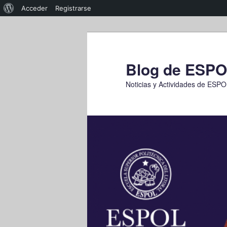
Acerca
Acceder
Registrarse
de
Ir
WordPress
al
contenido
Blog de ESP
principal
Noticias y Actividades de ESP