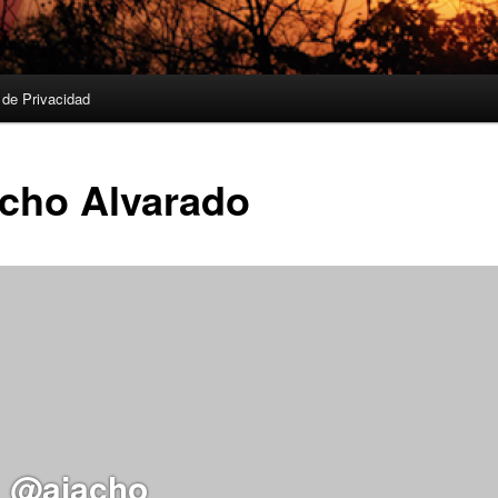
a de Privacidad
cho Alvarado
@ajacho