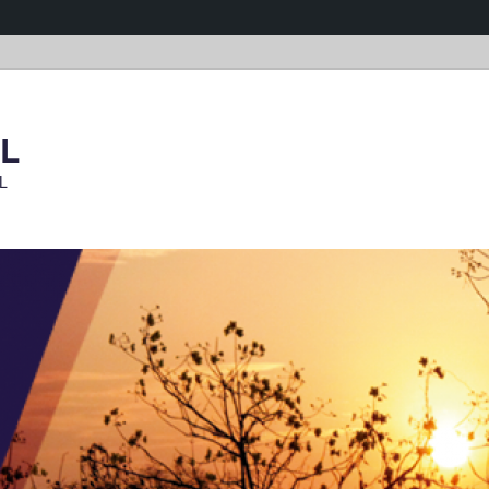
OL
OL