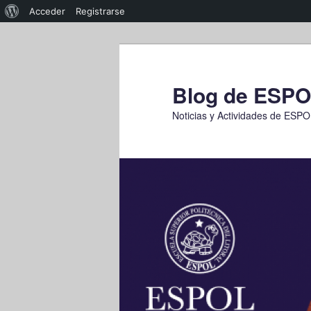
Acerca
Acceder
Registrarse
de
Ir
WordPress
al
contenido
Blog de ESP
principal
Noticias y Actividades de ESP