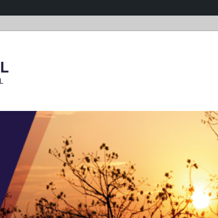
OL
OL