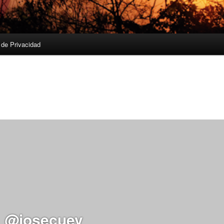
a de Privacidad
@josecuev