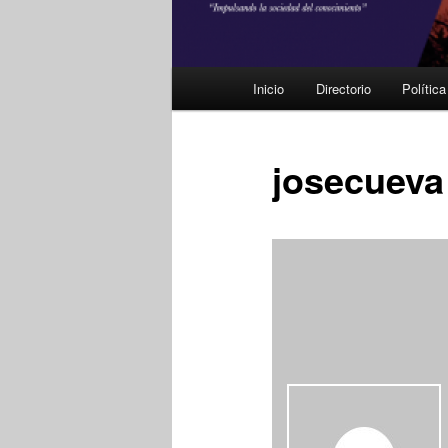
Menú
Inicio
Directorio
Polític
principal
josecueva