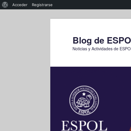
Acerca
Acceder
Registrarse
de
Ir
WordPress
al
contenido
Blog de ESP
principal
Noticias y Actividades de ESP