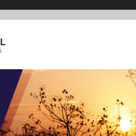
OL
OL