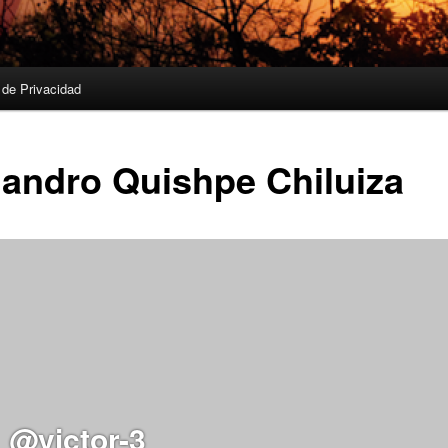
a de Privacidad
jandro Quishpe Chiluiza
@victor-3