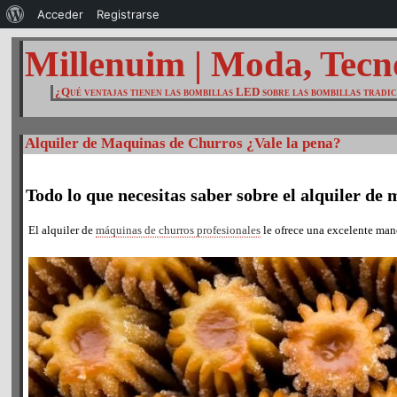
Acerca
Acceder
Registrarse
de
Millenuim | Moda, Tecn
WordPress
¿Qué ventajas tienen las bombillas LED sobre las bombillas tradi
Alquiler de Maquinas de Churros ¿Vale la pena?
Todo lo que necesitas saber sobre el alquiler de
El alquiler de
máquinas de churros profesionales
le ofrece una excelente mane