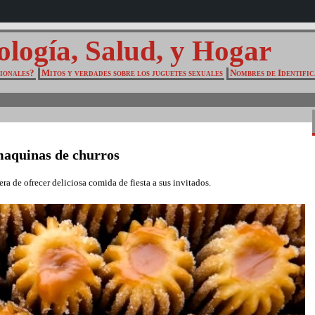
ología, Salud, y Hogar
cionales?
Mitos y verdades sobre los juguetes sexuales
Nombres de Identific
 maquinas de churros
ra de ofrecer deliciosa comida de fiesta a sus invitados.