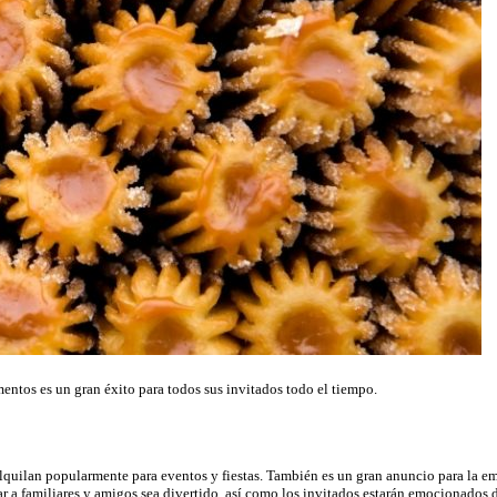
entos es un gran éxito para todos sus invitados todo el tiempo.
quilan popularmente para eventos y fiestas. También es un gran anuncio para la emp
tar a familiares y amigos sea divertido, así como los invitados estarán emocionados