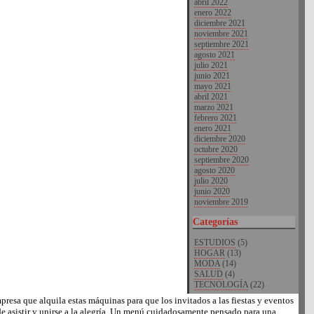
abril 2022
enero 2022
diciembre 2021
noviembre 2021
septiembre 2021
agosto 2021
julio 2021
junio 2021
mayo 2021
abril 2021
marzo 2021
febrero 2021
enero 2021
diciembre 2020
octubre 2020
septiembre 2020
agosto 2020
julio 2020
junio 2020
noviembre 2019
Categorías
ESTUDIOS
(5)
HOGAR
(13)
MODA
(14)
SALUD
(4)
TECNOLOGÍA
(22)
resa que alquila estas máquinas para que los invitados a las fiestas y eventos
 de asistir y unirse a la alegría. Un menú cuidadosamente pensado para una