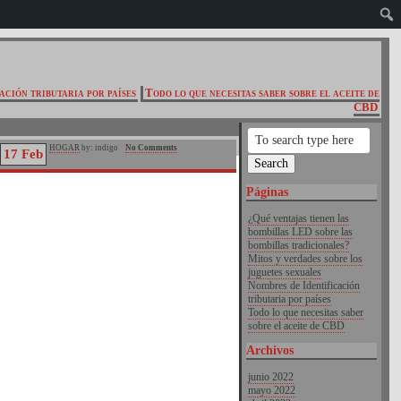
ación tributaria por países
Todo lo que necesitas saber sobre el aceite de
CBD
HOGAR
by: indigo
No Comments
17 Feb
Páginas
¿Qué ventajas tienen las
bombillas LED sobre las
bombillas tradicionales?
Mitos y verdades sobre los
juguetes sexuales
Nombres de Identificación
tributaria por países
Todo lo que necesitas saber
sobre el aceite de CBD
Archivos
junio 2022
mayo 2022