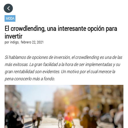
HOME
MODA
El crowdlending, una interesante opción para
CATEGORÍAS
invertir
por
indigo,
febrero 22, 2021
IR A
Si hablamos de opciones de inversión, el crowdlending es una de las
más exitosas. La gran facilidad a la hora de ser implementadas y su
VISITA EL SITIO WEB
gran rentabilidad son evidentes. Un motivo por el cual merece la
pena conocerlo más a fondo.