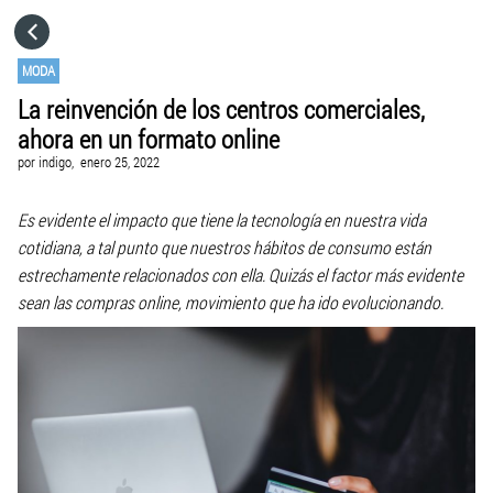
HOME
MODA
La reinvención de los centros comerciales,
CATEGORÍAS
ahora en un formato online
por
indigo,
enero 25, 2022
IR A
Es evidente el impacto que tiene la tecnología en nuestra vida
cotidiana, a tal punto que nuestros hábitos de consumo están
VISITA EL SITIO WEB
estrechamente relacionados con ella. Quizás el factor más evidente
sean las compras online, movimiento que ha ido evolucionando.