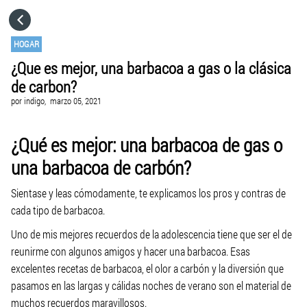
HOME
HOGAR
¿Que es mejor, una barbacoa a gas o la clásica
CATEGORÍAS
de carbon?
por
indigo,
marzo 05, 2021
IR A
¿Qué es mejor: una barbacoa de gas o
VISITA EL SITIO WEB
una barbacoa de carbón?
Sientase y leas cómodamente, te explicamos los pros y contras de
cada tipo de barbacoa.
Uno de mis mejores recuerdos de la adolescencia tiene que ser el de
reunirme con algunos amigos y hacer una barbacoa. Esas
excelentes recetas de barbacoa, el olor a carbón y la diversión que
pasamos en las largas y cálidas noches de verano son el material de
muchos recuerdos maravillosos.