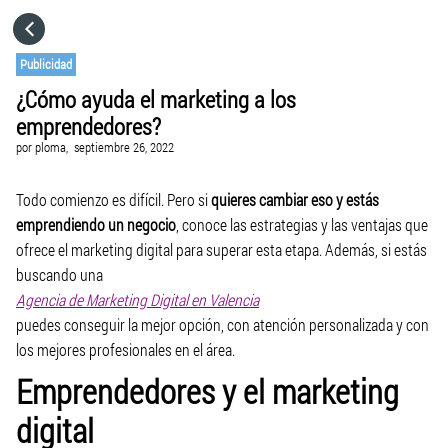
HOME
Publicidad
¿Cómo ayuda el marketing a los
CATEGORÍAS
emprendedores?
por
ploma,
septiembre 26, 2022
IR A
Todo comienzo es difícil. Pero si
quieres cambiar eso y estás
emprendiendo un negocio
, conoce las estrategias y las ventajas que
VISITA EL SITIO WEB
ofrece el marketing digital para superar esta etapa. Además, si estás
buscando una
Agencia de Marketing Digital en Valencia
puedes conseguir la mejor opción, con atención personalizada y con
los mejores profesionales en el área.
Emprendedores y el marketing
digital