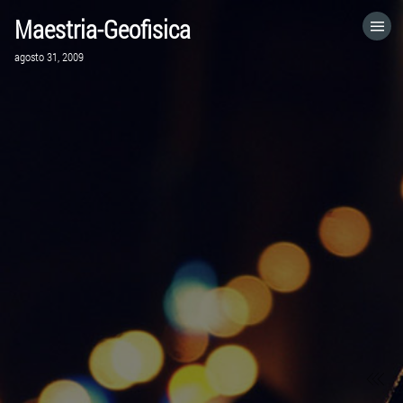
Maestria-Geofisica
HOME
agosto 31, 2009
CATEGORÍAS
IR A
VISITA EL SITIO WEB