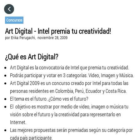
HOME
Concursos
Art Digital - Intel premia tu creatividad!
CATEGORÍAS
por
Erika Perugachi,
noviembre 28, 2009
IR A
¿Qué es Art Digital?
Art Digital es la convocatoria de Intel que premia tu creatividad.
VISITA EL SITIO WEB
Podrás participar y votar en 3 categorías. Video, Imagen y Música.
Art Digital 2009 es un concurso creado por Intel para todas las
personas residentes en Colombia, Perú, Ecuador y Costa Rica.
El tema es el futuro. ¿Cómo ves el futuro?
El objetivo es mostrar por medio de video, imagen o música tu
visión sobre el futuro y la creatividad para representarlo en
Internet.
Las mejores propuestas serán premiadas según su categoría por
cada país participante.