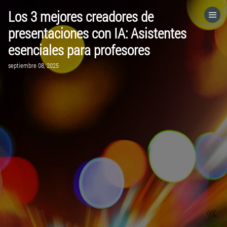
Los 3 mejores creadores de
HOME
presentaciones con IA: Asistentes
esenciales para profesores
CATEGORÍAS
septiembre 08, 2025
VISITA EL SITIO WEB