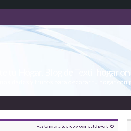
te tu Hogar. Blog de Textil hogar on
uriosidades y trucos para decorar tu hogar con 
Haz tú misma tu propio cojín patchwork