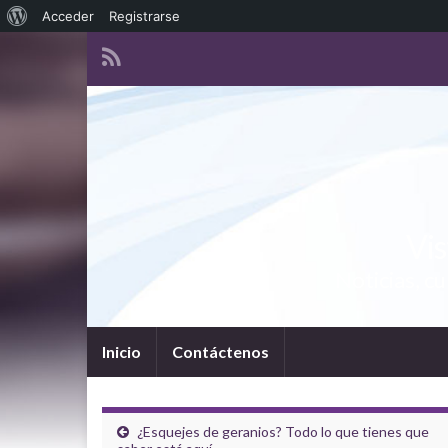
Acerca de WordPress
Acceder
Registrarse
Vis
Noticias, c
Inicio
Contáctenos
¿Esquejes de geranios? Todo lo que tienes que