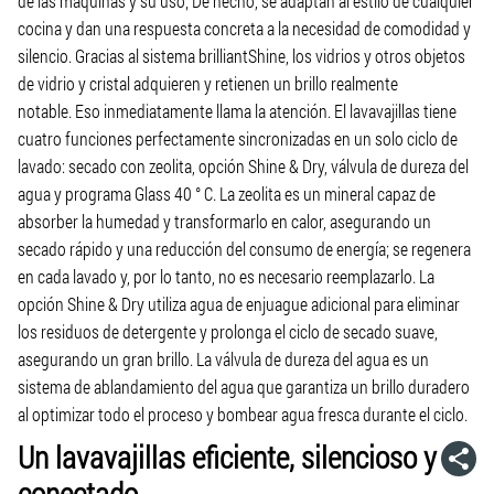
de las máquinas y su uso; De hecho, se adaptan al estilo de cualquier
cocina y dan una respuesta concreta a la necesidad de comodidad y
silencio. Gracias al sistema brilliantShine, los vidrios y otros objetos
de vidrio y cristal adquieren y retienen un brillo realmente
notable. Eso inmediatamente llama la atención. El lavavajillas tiene
cuatro funciones perfectamente sincronizadas en un solo ciclo de
lavado: secado con zeolita, opción Shine & Dry, válvula de dureza del
agua y programa Glass 40 ° C. La zeolita es un mineral capaz de
absorber la humedad y transformarlo en calor, asegurando un
secado rápido y una reducción del consumo de energía; se regenera
en cada lavado y, por lo tanto, no es necesario reemplazarlo. La
opción Shine & Dry utiliza agua de enjuague adicional para eliminar
los residuos de detergente y prolonga el ciclo de secado suave,
asegurando un gran brillo. La válvula de dureza del agua es un
sistema de ablandamiento del agua que garantiza un brillo duradero
al optimizar todo el proceso y bombear agua fresca durante el ciclo.
Un lavavajillas eficiente, silencioso y
conectado