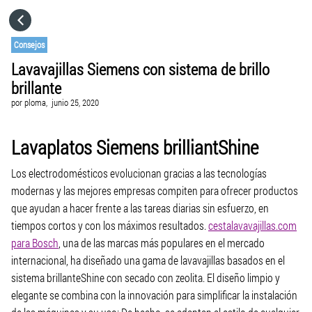
HOME
Consejos
Lavavajillas Siemens con sistema de brillo
CATEGORÍAS
brillante
por
ploma,
junio 25, 2020
IR A
Lavaplatos Siemens brilliantShine
VISITA EL SITIO WEB
Los electrodomésticos evolucionan gracias a las tecnologías
modernas y las mejores empresas compiten para ofrecer productos
que ayudan a hacer frente a las tareas diarias sin esfuerzo, en
tiempos cortos y con los máximos resultados.
cestalavavajillas.com
para Bosch
, una de las marcas más populares en el mercado
internacional, ha diseñado una gama de lavavajillas basados ​​en el
sistema brillanteShine con secado con zeolita. El diseño limpio y
elegante se combina con la innovación para simplificar la instalación