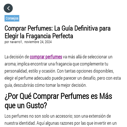
HOME
Consejos
Comprar Perfumes: La Guía Definitiva para
CATEGORÍAS
Elegir la Fragancia Perfecta
por
navarro1,
noviembre 24, 2024
IR A
La decisión de
comprar perfumes
va más allá de seleccionar un
aroma; implica encontrar una fragancia que complemente tu
VISITA EL SITIO WEB
personalidad, estilo y ocasión. Con tantas opciones disponibles,
elegir el perfume adecuado puede parecer un desafío, pero con esta
guía, descubrirás cómo tomar la mejor decisión.
¿Por Qué Comprar Perfumes es Más
que un Gusto?
Los perfumes no son solo un accesorio; son una extensión de
nuestra identidad. Aquí algunas razones por las que invertir en un