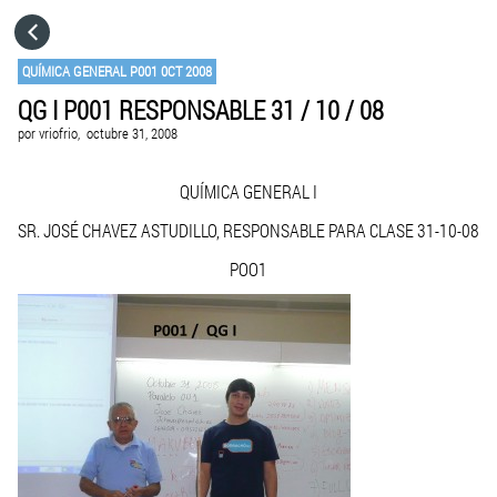
HOME
QUÍMICA GENERAL P001 0CT 2008
QG I P001 RESPONSABLE 31 / 10 / 08
CATEGORÍAS
por
vriofrio,
octubre 31, 2008
IR A
QUÍMICA GENERAL I
SR. JOSÉ CHAVEZ ASTUDILLO, RESPONSABLE PARA CLASE 31-10-08
VISITA EL SITIO WEB
POO1