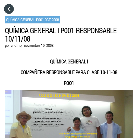
HOME
QUÍMICA GENERAL P001 0CT 2008
QUÍMICA GENERAL I P001 RESPONSABLE
CATEGORÍAS
10/11/08
por
vriofrio,
noviembre 10, 2008
IR A
QUÍMICA GENERAL I
VISITA EL SITIO WEB
COMPAÑERA RESPONSABLE PARA CLASE 10-11-08
POO1