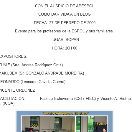
CON EL AUSPICIO DE APESPOL
"COMO DAR VIDA A UN BLOG"
FECHA: 27 DE FEBRERO DE 2009
Evento para los profesores de la ESPOL y sus familiares.
LUGAR: BOPAN
HORA: 16H 00
EXPOSITORES:
YUNIE (Srta. Andrea Rodríguez Ortiz)
MAKUBEX (Sr. GONZALO ANDRADE MOREIRA)
LEONARDO (Leonardo Gavidia Guerra)
VICENTE ORDOÑEZ
FACILITACIÓN: Fabrico Echeverría (CSI / FIEC) y Vicente A. Riofrío
T. (ICQA)