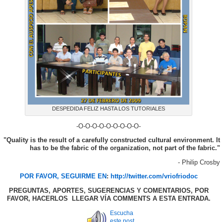
DESPEDIDA FELIZ HASTA LOS TUTORIALES
-O-O-O-O-O-O-O-O-O-
"Quality is the result of a carefully constructed cultural environment. It
has to be the fabric of the organization, not part of the fabric."
- Philip Crosby
POR FAVOR, SEGUIRME EN
:
http://twitter.com/vriofriodoc
PREGUNTAS, APORTES, SUGERENCIAS Y COMENTARIOS, POR
FAVOR, HACERLOS LLEGAR VÍA COMMENTS A ESTA ENTRADA.
Escucha
este post