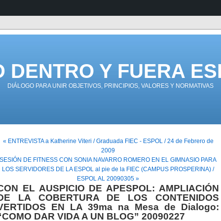
D DENTRO Y FUERA ES
DIÁLOGO PARA UNIR OBJETIVOS, PRINCIPIOS, VALORES Y NORMATIVAS
« ENTREVISTA a Katherine Viteri / Graduada FIEC - ESPOL / 24 de Febrero de
2009
SESIÓN DE FITNESS CON SONIA NAVARRO ROMERO EN EL GIMNASIO PARA
LOS SERVIDORES DE LA ESPOL al pie de la FIEC (CAMPUS PROSPERINA) /
ESPOL AL 20090305 »
CON EL AUSPICIO DE APESPOL: AMPLIACIÓN
DE LA COBERTURA DE LOS CONTENIDOS
VERTIDOS EN LA 39ma na Mesa de Dialogo:
“COMO DAR VIDA A UN BLOG” 20090227