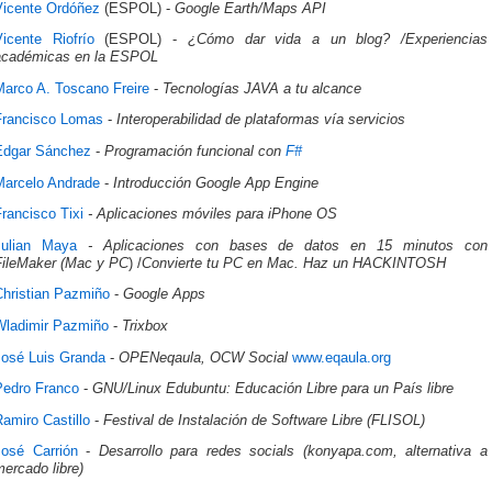
Vicente Ordóñez
(ESPOL) -
Google Earth/Maps API
Vicente Riofrío
(ESPOL) -
¿Cómo dar vida a un blog? /Experiencias
académicas en la ESPOL
Marco A. Toscano Freire
-
Tecnologías JAVA a tu alcance
Francisco Lomas
-
Interoperabilidad de plataformas vía servicios
Edgar Sánchez
-
Programación funcional con
F#
Marcelo Andrade
-
Introducción Google App Engine
rancisco Tixi
- Aplicaciones móviles para iPhone OS
Julian Maya
- Aplicaciones con bases de datos en 15 minutos con
FileMaker (Mac y PC
) /
Convierte tu PC en Mac. Haz un
HACKINTOSH
Christian Pazmiño
-
Google Apps
Wladimir Pazmiño
-
Trixbox
José Luis Granda
-
OPENeqaula, OCW Social
www.eqaula.org
Pedro Franco
-
GNU/Linux Edubuntu: Educación Libre para un País libre
amiro Castillo
-
Festival de Instalación de Software Libre (FLISOL)
José Carrión
-
Desarrollo para redes socials (konyapa.com, alternativa a
ercado libre)