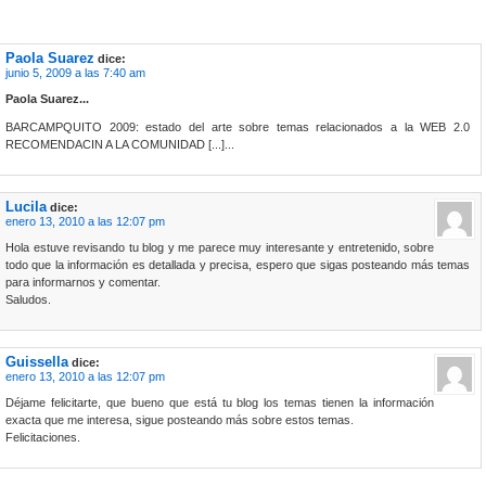
Paola Suarez
dice:
junio 5, 2009 a las 7:40 am
Paola Suarez...
BARCAMPQUITO 2009: estado del arte sobre temas relacionados a la WEB 2.0
RECOMENDACIN A LA COMUNIDAD [...]...
Lucila
dice:
enero 13, 2010 a las 12:07 pm
Hola estuve revisando tu blog y me parece muy interesante y entretenido, sobre
todo que la información es detallada y precisa, espero que sigas posteando más temas
para informarnos y comentar.
Saludos.
Guissella
dice:
enero 13, 2010 a las 12:07 pm
Déjame felicitarte, que bueno que está tu blog los temas tienen la información
exacta que me interesa, sigue posteando más sobre estos temas.
Felicitaciones.