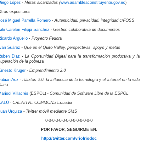
Diego López
-
Metas alcanzadas (
www.asambleaconstituyente.gov.ec
)
Otros expositores
José Miguel Parrella Romero
-
Autenticidad, privacidad, integridad c/FOSS
ilé Carelén Filippi Sánchez
-
Gestión colaborativa de documentos
icardo Argüello
-
Proyecto Fedora
Iván Suárez
-
Qué es el Quito Valley, perspectivas, apoyo y metas
Ruben Diaz
-
La Oportunidad Digital para la transformación productiva y la
superación de la pobreza
Ernesto Kruger
-
Emprendimiento 2.0
Fabián Auz
-
Hábitos 2.0: la influencia de la tecnología y el internet en la vida
iaria
arisol Villacrés
(ESPOL) -
Comunidad de Software Libre de la ESPOL
CALÚ
-
CREATIVE COMMONS Ecuador
Juan Urquiza
-
Twitter móvil mediante SMS
0-0-0-0-0-0-0-0-0-0-0-0-0-0
POR FAVOR, SEGUIRME EN
:
http://twitter.com/vriofriodoc