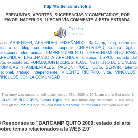
http://twitter.com/vriofrio
PREGUNTAS, APORTES, SUGERENCIAS Y COMENTARIOS, POR
FAVOR, HACERLOS LLEGAR VÍA COMMENTS A ESTA ENTRADA.
Escucha
este post
Tags:
APRENDER
,
APRENDER ENSEÑANDO
,
BarCamp
,
blog
,
como dar
vida a un blog
,
contenidos
,
cooperar
,
CREATIVIDAD
,
Cultura Digital
,
irecciones electrónicas
,
EMPRENDIMIENTO
,
EMPRENDIMIENTO PARA
APRENDER
,
ENSEÑANDO A APRENDER
,
enseñar
,
ESPOL
,
estado del
rte
,
expositores
,
FORMACIÓN LIDERES
,
ICQA
,
INSTITUTO DE CIENCIAS
QUÍMICAS Y AMBIENTALES
,
PASIÓN
,
PUCE
,
Quito
,
SERVIR
,
talento
acional
,
trabajo independiente
,
VICENTE RIOFRÍO
,
vida
,
VINCULOS
,
VÍNCULOS CON LA COMUNIDAD
This entry was posted on miércoles, marzo 25th, 2009 at 10:41 am and is filed under
1
CLUB DE BLOGGERS
,
Cultura Digital
. You can follow any responses to this entry
through the
RSS 2.0
feed. You can
leave a response
, or
trackback
from your own site.
3 Responses to “BARCAMP QUITO 2009: estado del arte
sobre temas relacionados a la WEB 2.0”