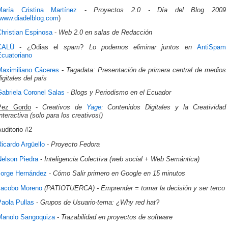
María Cristina Martínez
-
Proyectos 2.0 - Día del Blog 2009
www.diadelblog.com
)
Christian Espinosa
-
Web 2.0 en salas de Redacción
CALÚ
- ¿Odias el
spam
?
Lo podemos eliminar juntos en
AntiSpam
Ecuatoriano
Maximiliano Cáceres
-
Tagadata: Presentación de primera central de medios
igitales del país
Gabriela Coronel Salas
-
Blogs y Periodismo en el Ecuador
Pez
Gordo
-
Creativos de
Yage
: Contenidos Digitales y la Creatividad
nteractiva (solo para los creativos!)
uditorio #2
icardo Argüello
-
Proyecto Fedora
Nelson Piedra
-
Inteligencia Colectiva (web social + Web Semántica)
Jorge Hernández
-
Cómo Salir primero en Google en 15 minutos
Jacobo Moreno
(PATIOTUERCA) - Emprender = tomar la decisión y ser terco
Paola Pullas
-
Grupos de Usuario-tema: ¿Why red hat?
Manolo Sangoquiza
-
Trazabilidad en proyectos de software