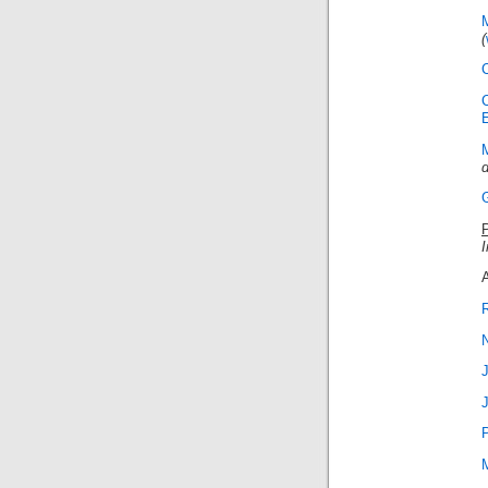
(
d
I
A
R