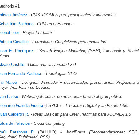
uditorio #1
Edison Jiménez
-
CMS JOOMLA para principiantes y avanzados
Sebastián Pachano
-
CRM en el Ecuador
Leonel Loor
-
Proyecto Elastix
atricio Cevallos
-
Formularios GoogleDocs para encuestas
Juan E. Rodríguez
-
Search Engine Marketing (SEM), Facebook y Social
Media
lvaro Castillo
-
Hacia una Universidad 2.0
Juan Fernando Pacheco
-
Estrategias SEO
nti Mateo
-
Devigner:
diseñador + desarrollador. presentación: Propuesta a
mejor Web Flash de Ecuador
Iván Lasso
-
Webvangelización, como acercar la web al gran público
Leonardo Gavidia Guerra
(ESPOL)
- La Cultura Digital y un Futuro Libre
Juan Calderón R.
-
Ideas Básicas para Crear Plantillas para JOOMLA 1.5
Eduardo Palacios
-
Cloud Computing
Paúl Barahona P
.
(PALULO) -
WordPress (Recomendaciones: SEO,
Seguridad, Publicidad, RSS)