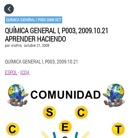
HOME
QUÍMICA GENERAL I P003 2009 OCT
QUÍMICA GENERAL I, P003, 2009.10.21
CATEGORÍAS
APRENDER HACIENDO
por
vriofrio,
octubre 21, 2009
IR A
QUÍMICA GENERAL I, P003, 2009.10.21
VISITA EL SITIO WEB
ESPOL
-
ICQA