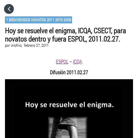
HOME
1 BIENVENIDOS NOVATOS 2011 2010 2009
Hoy se resuelve el enigma, ICQA, CSECT, para
CATEGORÍAS
novatos dentro y fuera ESPOL, 2011.02.27.
por
vriofrio,
febrero 27, 2011
IR A
ESPOL
–
ICQA
VISITA EL SITIO WEB
Difusión 2011.02.27