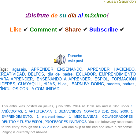
- Susan Sarandon
¡Disfrute
de
su
día
al
máximo
!
Like
✔
Comment
✔
Share
✔
Subscribe
✔
Escucha
este post
Tags:
agasajo
,
APRENDER ENSEÑANDO
,
APRENDER HACIENDO
,
CREATIVIDAD
,
DELFOS
,
día del padre
,
ECUADOR
,
EMPRENDIMIENTO
PARA APRENDER
,
ENSEÑANDO A APRENDER
,
ESPOL
,
FORMACIÓN
LIDERES
,
GUAYAQUIL
,
HIJAS
,
Hijos
,
LEARN BY DOING
,
madres
,
padres
,
VÍNCULOS CON LA COMUNIDAD
This entry was posted on jueves, junio 19th, 2014 at 11:01 am and is filed under
1
ANÉCDOTAS
,
1 ARTETERAPIA
,
1 BIENVENIDOS NOVATOS 2011 2010 2009
,
1
EMPRENDIMIENTO
,
1 entretenimiento
,
1 MISCELANEAS
,
COLABORADORES
DENTRO Y FUERA ESPOL
,
PROFESORES INVITADOS
. You can follow any responses
to this entry through the
RSS 2.0
feed. You can skip to the end and leave a response.
Pinging is currently not allowed.