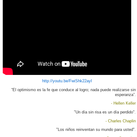
http://youtu.be/FwiShk22ayI
“El optimismo es la fe que conduce al logro; nada puede realizarse sin
esperanza”.
- Hellen Keller
"Un día sin risa es un día perdido".
- Charles Chaplin
"Los niños reinventan su mundo para usted".