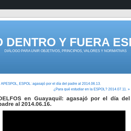
D DENTRO Y FUERA ES
DIÁLOGO PARA UNIR OBJETIVOS, PRINCIPIOS, VALORES Y NORMATIVAS
 APESPOL, ESPOL: agasajó por el día del padre al 2014.06.13.
¿Para qué estudiar en la ESPOL? 2014.07.11. »
DELFOS en Guayaquil: agasajó por el día del
padre al 2014.06.16.