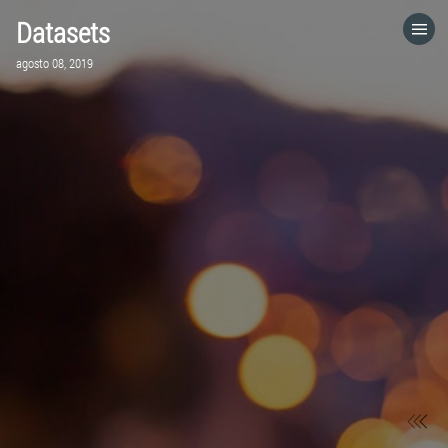
Datasets
HOME
agosto 08, 2019
CATEGORÍAS
IR A
VISITA EL SITIO WEB