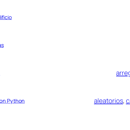
ficio
as
arre
s
aleatorios
, 
c
 con Python