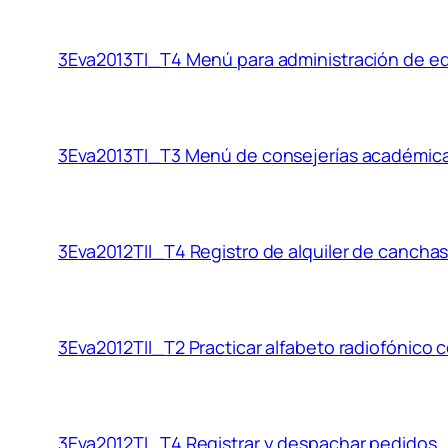
3Eva2013TI_T4 Menú para administración de edi
3Eva2013TI_T3 Menú de consejerías académic
3Eva2012TII_T4 Registro de alquiler de cancha
3Eva2012TII_T2 Practicar alfabeto radiofónico
3Eva2012TI_T4 Registrar y despachar pedidos