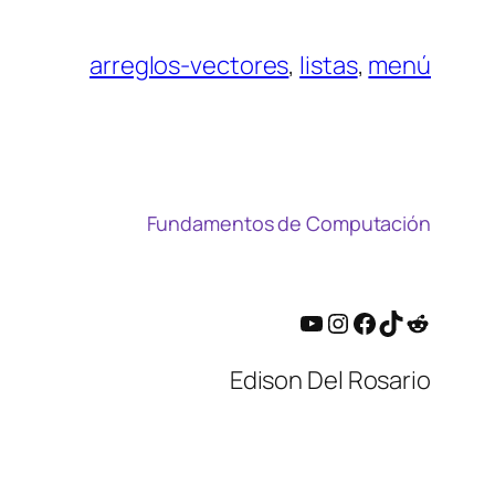
arreglos-vectores
, 
listas
, 
menú
Fundamentos de Computación
YouTube
Instagram
Facebook
TikTok
Reddit
Edison Del Rosario