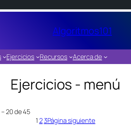
Algoritmos101
s
Ejercicios
Recursos
Acerca de
Ejercicios - menú
 – 20 de 45
1
2
3
Página siguiente