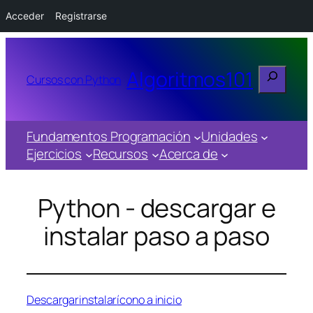
Acceder
Registrarse
Buscar
Algoritmos101
Cursos con Python
Fundamentos Programación
Unidades
Ejercicios
Recursos
Acerca de
Python - descargar e
instalar paso a paso
Descargar
instalar
ícono a inicio