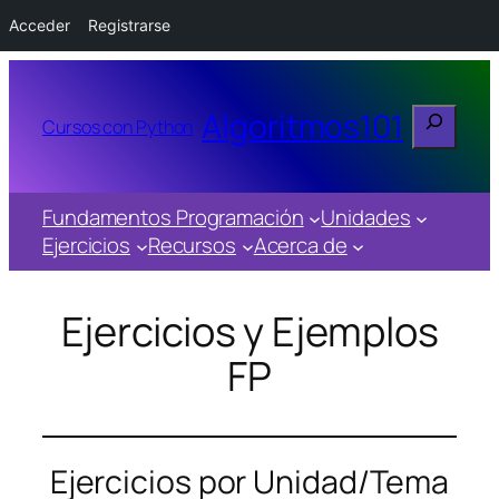
Acceder
Registrarse
Buscar
Algoritmos101
Cursos con Python
Fundamentos Programación
Unidades
Ejercicios
Recursos
Acerca de
Ejercicios y Ejemplos
FP
Ejercicios por Unidad/Tema