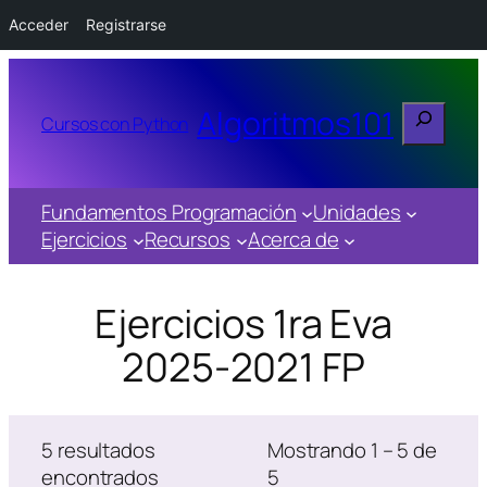
Acceder
Registrarse
Buscar
Algoritmos101
Cursos con Python
Fundamentos Programación
Unidades
Ejercicios
Recursos
Acerca de
Ejercicios 1ra Eva
2025-2021 FP
5 resultados
Mostrando 1 – 5 de
encontrados
5