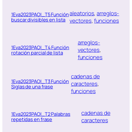
aleatorios
, 
arreglos-
1Eva2023PAOI_T5 Función
buscar divisibles en lista
vectores
, 
funciones
arreglos-
1Eva2023PAOI_T4 Función
vectores
, 
rotación parcial de lista
funciones
cadenas de
1Eva2023PAOI_T3 Función
caracteres
, 
Siglas de una frase
funciones
cadenas de
1Eva2023PAOI_T2 Palabras
repetidas en frase
caracteres