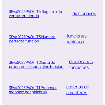
3Eva2025PAOI_T4 Registro de
diccionarios
ventas en tienda
funciones
, 
3Eva2025PAOI_T3 Número
perfecto función
residuos
diccionarios
, 
3Eva2025PAOI_T2 Lista de
productos disponibles función
funciones
cadenas de
3Eva2025PAOI_T1 Procesar
mensaje por palabras
caracteres