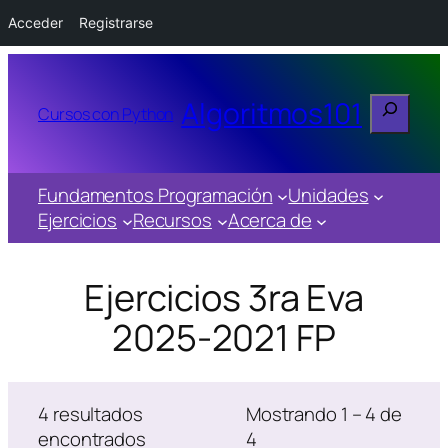
Acceder
Registrarse
Buscar
Algoritmos101
Cursos con Python
Fundamentos Programación
Unidades
Ejercicios
Recursos
Acerca de
Ejercicios 3ra Eva
2025-2021 FP
4 resultados
Mostrando 1 – 4 de
encontrados
4