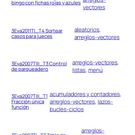
bingo con fichas rojas y azules
vectores
aleatorios
, 
3Eva2011TI_T4 Sortear
casos para jueces
arreglos-vectores
arreglos-vectores
, 
3Eva2007TIII_T3 Control
de parqueadero
listas
, 
menú
acumuladores y contadores
, 
3Eva2007TIII_T1
arreglos-vectores
, 
lazos-
Fracción única
función
bucles-ciclos
arreglos-