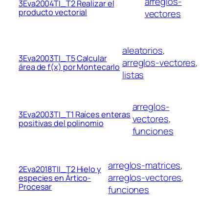
arreglos-
3Eva2004TI_T2 Realizar el
producto vectorial
vectores
aleatorios
, 
3Eva2003TI_T5 Calcular
arreglos-vectores
, 
área de f(x) por Montecarlo
listas
arreglos-
3Eva2003TI_T1 Raíces enteras
vectores
, 
positivas del polinomio
funciones
arreglos-matrices
, 
2Eva2018TII_T2 Hielo y
arreglos-vectores
, 
especies en Ártico-
Procesar
funciones