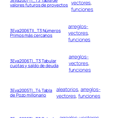
3Eva2007TI_T3 Tabla de
vectores
, 
valores futuros de proyectos
funciones
arreglos-
3Eva2006TII_T3 Números
vectores
, 
Primos más cercanos
funciones
arreglos-
3Eva2006TI_T3 Tabular
vectores
, 
cuotas y saldo de deuda
funciones
aleatorios
, 
arreglos-
3Eva2005TI_T4 Tabla
de Pozo millonario
vectores
, 
funciones
arreglos-vectores
, 