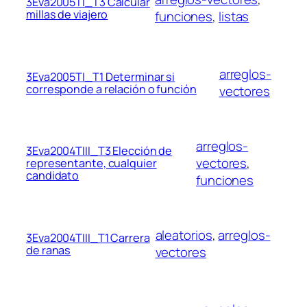
3Eva2005TI_T3 Calcular
millas de viajero
funciones
, 
listas
arreglos-
3Eva2005TI_T1 Determinar si
corresponde a relación o función
vectores
arreglos-
3Eva2004TIII_T3 Elección de
vectores
, 
representante, cualquier
candidato
funciones
aleatorios
, 
arreglos-
3Eva2004TIII_T1 Carrera
de ranas
vectores