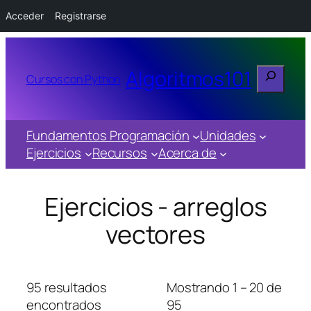
Acceder
Registrarse
Buscar
Algoritmos101
Cursos con Python
Fundamentos Programación
Unidades
Ejercicios
Recursos
Acerca de
Ejercicios - arreglos
vectores
95 resultados
Mostrando 1 – 20 de
encontrados
95