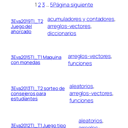
1
2
3
…
5
Página siguiente
acumuladores y contadores
, 
3Eva2019TI_T2
arreglos-vectores
, 
Juego del
ahorcado
diccionarios
arreglos-vectores
, 
3Eva2015TI_T1 Maquina
con monedas
funciones
aleatorios
, 
3Eva2013TI_T2 sorteo de
arreglos-vectores
, 
consejeros para
estudiantes
funciones
aleatorios
, 
3Eva2012TI_T1 Juego tipo
arreglos-