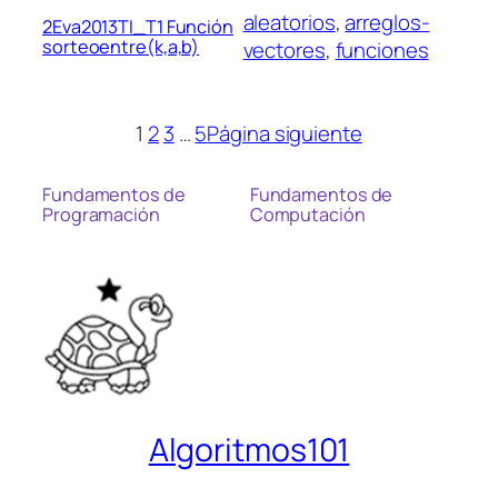
aleatorios
, 
arreglos-
2Eva2013TI_T1 Función
sorteoentre(k,a,b)
vectores
, 
funciones
1
2
3
…
5
Página siguiente
Fundamentos de
Fundamentos de
Programación
Computación
Algoritmos101