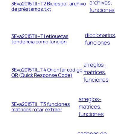
archivos
, 
3Eva2015TII~T2 Biciespol, archivo
de préstamos.txt
funciones
diccionarios
, 
3Eva2015TII~T1 etiquetas
tendencia como función
funciones
arreglos-
3Eva2015TII_T4 Orientar código
matrices
, 
QR (Quick Response Code)
funciones
arreglos-
3Eva2015TII_T3 funciones
matrices
, 
matrices rotar, extraer
funciones
cadenas de