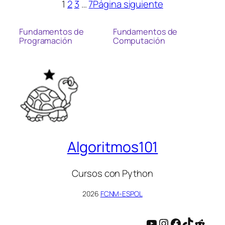
1
2
3
…
7
Página siguiente
Fundamentos de
Fundamentos de
Programación
Computación
Algoritmos101
Cursos con Python
2026
FCNM-ESPOL
YouTube
Instagram
Facebook
TikTok
Reddit