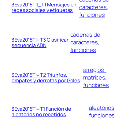
3Eva2015TII_T1 Mensajes en
caracteres
, 
redes sociales y etiquetas
funciones
cadenas de
3Eva2015TI~T3 Clasificar
caracteres
, 
secuencia ADN
funciones
arreglos-
3Eva2015TI~T2 Triunfos,
matrices
, 
empates y derrotas por Goles
funciones
aleatorios
, 
3Eva2015TI~T1 Función de
aleatorios no repetidos
funciones