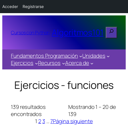
Acceder
Registrarse
Buscar
Algoritmos101
Cursos con Python
Fundamentos Programación
Unidades
Ejercicios
Recursos
Acerca de
Ejercicios - funciones
139 resultados
Mostrando 1 – 20 de
encontrados
139
1
2
3
…
7
Página siguiente