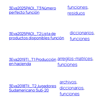
funciones
, 
3Eva2025PAOI_T3 Número
perfecto función
residuos
diccionarios
, 
3Eva2025PAOI_T2 Lista de
productos disponibles función
funciones
arreglos-matrices
, 
3Eva2019TI_T1 Producción
en hacienda
funciones
archivos
, 
3Eva2018TII_T2 Jugadores
diccionarios
, 
Sudamericano Sub-20
funciones