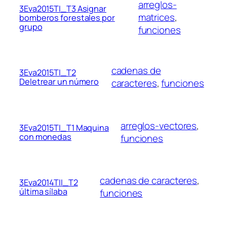
arreglos-
3Eva2015TI_T3 Asignar
matrices
, 
bomberos forestales por
grupo
funciones
cadenas de
3Eva2015TI_T2
Deletrear un número
caracteres
, 
funciones
arreglos-vectores
, 
3Eva2015TI_T1 Maquina
con monedas
funciones
cadenas de caracteres
, 
3Eva2014TII_T2
última sílaba
funciones