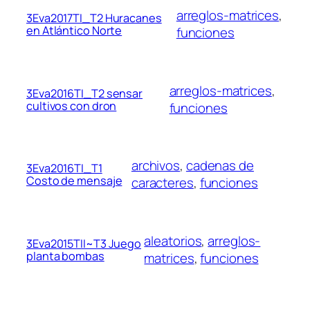
arreglos-matrices
, 
3Eva2017TI_T2 Huracanes
en Atlántico Norte
funciones
arreglos-matrices
, 
3Eva2016TI_T2 sensar
cultivos con dron
funciones
archivos
, 
cadenas de
3Eva2016TI_T1
Costo de mensaje
caracteres
, 
funciones
aleatorios
, 
arreglos-
3Eva2015TII~T3 Juego
planta bombas
matrices
, 
funciones