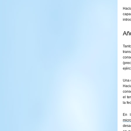
Hac
capa
intro
Añ
Tant
tran
cons
(pre
ejérc
Una 
Haci
conse
el te
la fe
En l
micr
desar