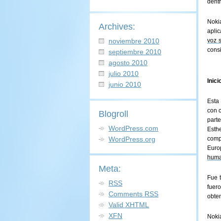
dentr
Noki
Archives:
aplic
noviembre 2010
voz 
cons
septiembre 2010
agosto 2010
julio 2010
Inic
junio 2010
Esta
con c
Blogroll
part
WordPress.com
Esth
WordPress.org
comp
Euro
hum
Meta:
Fue 
RSS
fuer
Comments
RSS
obte
Valid
XHTML
XFN
Noki