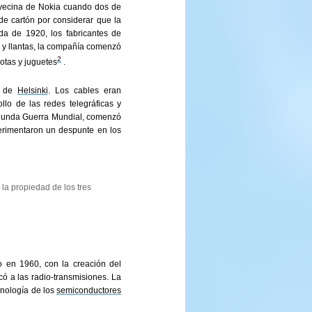
 vecina de Nokia cuando dos de
 de cartón por considerar que la
a de 1920, los fabricantes de
 y llantas, la compañía comenzó
2
otas y juguetes
.
o de
Helsinki
. Los cables eran
lo de las redes telegráficas y
egunda Guerra Mundial, comenzó
perimentaron un despunte en los
la propiedad de los tres
o en 1960, con la creación del
có a las radio-transmisiones. La
cnología de los
semiconductores