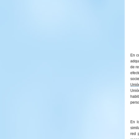
En co
adqu
de re
efec
soci
Unió
Unió
habi
pers
En l
simil
red 