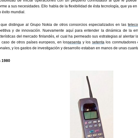
osibilidad de iniciar operaciones con un pequeño conmutador al que le puede
rme a sus necesidades. Ello habla de la flexibilidad de ésta tecnología, que ya en
 éxito mundial.
 que distingue al Grupo Nokia de otros consorcios especializados en las
telec
etitiva y de innovación. Nuevamente aquí para entender la dinámica de la em
cterísticas del mercado finlandés, el cual ha permeado sus estrategias al alenta
l caso de otros países europeos, en los
sesenta
y los
setenta
los conmutadores 
onales, y los gastos de investigación y desarrollo estaban en manos de unas cuan
 1980