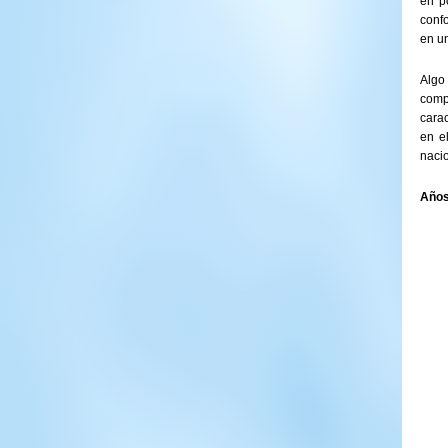
en p
confo
en un
Algo
comp
cara
en e
naci
Años