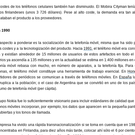
costes de los teléfonos celulares también han disminuido. El Mobira Cityman tení
os finlandeses (unos 3 726 dólares). Pese al alto coste, la demanda era tan alt
ataban el producto a los proveedores.
 1990
aspecto a ponderar es la socialización de la telefonía móvil, misma que ha sido 
s costes y a la tecnologización del producto. Hacia
1991
, el teléfono móvil era c
es y existían alrededor de 15 millones de usuarios de estos artefactos en todo e
ios ya ascendía a 135 millones y en la actualidad se estima en 1.400 millones en 
fonía móvil rebasa con mucho, en número de aparatos, a la telefonía fija. Pa
onas, el teléfono móvil constituye una herramienta de trabajo esencial. En
Hon
rtidores de periódicos se comunican a través de teléfonos móviles. En
España
l
ruplica a la población; o el caso de Argentina que se convirtió en uno de los pa
mo de telefonía móvil (per cápita).
upo Nokia fue lo suficientemente visionario para incluir estándares de calidad que
onos móviles incorporan, por ejemplo, los datos que aparecen en la pequeña pantal
ubiertas y los tonos de llamada.
mpresa ha vivido una rápida transnacionalización si se toma en cuenta que en 198
ncentraba en Finlandia, para diez años más tarde, colocar ahí sólo el 6 por cient