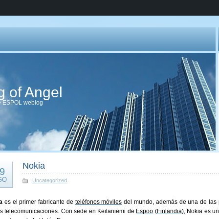
g of Angel
de ESPOL weblog
Nokia
9
GO
Uncategorized
a
es el primer fabricante de
teléfonos móviles
del mundo, además de una de las p
as telecomunicaciones. Con sede en Keilaniemi de
Espoo
(
Finlandia
), Nokia es u