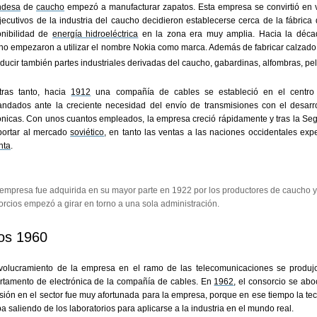
andesa
de
caucho
empezó a manufacturar zapatos. Esta empresa se convirtió en
jecutivos de la industria del caucho decidieron establecerse cerca de la fábrica
onibilidad de
energía hidroeléctrica
en la zona era muy amplia. Hacia la décad
ho empezaron a utilizar el nombre Nokia como marca. Además de fabricar calzado
ducir también partes industriales derivadas del caucho, gabardinas, alfombras, pel
tras tanto, hacia
1912
una compañía de cables se estableció en el centr
ndados ante la creciente necesidad del envío de transmisiones con el desarrol
fónicas. Con unos cuantos empleados, la empresa creció rápidamente y tras la S
portar al mercado
soviético
, en tanto las ventas a las naciones occidentales ex
nta
.
empresa fue adquirida en su mayor parte en 1922 por los productores de caucho y 
rcios empezó a girar en torno a una sola administración.
os 1960
nvolucramiento de la empresa en el ramo de las telecomunicaciones se produj
rtamento de electrónica de la compañía de cables. En
1962
, el consorcio se abo
sión en el sector fue muy afortunada para la empresa, porque en ese tiempo la te
a saliendo de los laboratorios para aplicarse a la industria en el mundo real.