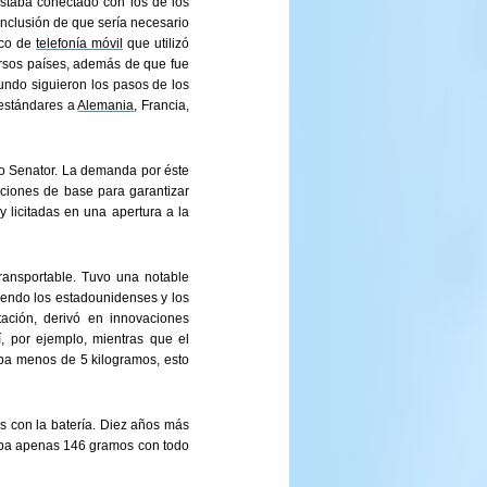
staba conectado con los de los
onclusión de que sería necesario
ico de
telefonía móvil
que utilizó
versos países, además de que fue
undo siguieron los pasos de los
 estándares a
Alemania
, Francia,
do Senator. La demanda por éste
aciones de base para garantizar
 licitadas en una apertura a la
transportable. Tuvo una notable
yendo los estadounidenses y los
tación, derivó en innovaciones
, por ejemplo, mientras que el
ba menos de 5 kilogramos, esto
 con la batería. Diez años más
saba apenas 146 gramos con todo