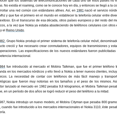
nocer que los sistemas de telecomunicaciones de cada uno de esos países no e
. No existía el roaming, como se le conoce hoy en día, y entonces se llegó a la c
rrollar una red común con estándares afines. Así, en
1981
nació el servicio nórd
Mhz y que fue el primero en el mundo en establecer la telefonía celular entre di
exitoso. En el transcurso de esa década, otros países europeos y del resto del m
icos, a la vez que Nokia ya estaba abasteciendo de teléfonos celulares con otros
y el
Reino Unido
.
982
, Grupo Nokia produjo el primer sistema de telefonía celular móvil, denomina
ucto creció y fue necesario crear conmutadores, equipos de transmisiones y est
operaciones. Las especificaciones de los nuevos estándares fueron publicitadas y
etencia internacional.
984
fue introducido al mercado el Mobira Talkman, que fue el primer teléfono 
nda en los mercados nórdicos y ello llevó a Nokia a tener nuevos clientes, inclu
ánicos. La necesidad de contar con teléfonos de más fácil manejo y transpor
ológicas que fueron muy notorias en los tamaños y el peso de los mismos. Así
tor lanzado al mercado en 1982 pesaba 9,8 kilogramos, el Mobira Talkman pesa
e, en un período de dos años se logró reducir el peso del teléfono a la mitad.
987, Nokia introdujo un nuevo modelo, el Mobira Cityman que pesaba 800 gramos
e, cuando fue introducido a los mercados internacionales el Nokia 3110, éste pe
ería.