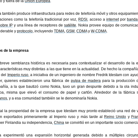
o y fuera de la
Unión Europea
.
a también produce infraestructura para redes de telefonía móvil y otros equipami
aciones como la telefonía tradicional por voz,
RDSI
, acceso a
internet
por
banda
sobre IP
y una línea de receptores de
satélite
. Nokia provee equipo de comunica
iderable y
protocolo
, incluyendo
TDMA
,
GSM
,
CDMA
y
W-CDMA
.
ios de la empresa
 breve semblanza histórica es necesaria para contextualizar el desarrollo de l
aracterísticas muy distintas a las que tiene en la actualidad. De hecho la compañí
e del
Imperio ruso
, a iniciativa de un ingeniero de nombre Fredrik Idestam con ay
er, quienes establecieron una fábrica de
pulpa de madera
para la producción d
añía, a la que bautizó como Nokia, tuvo un gran despunte debido a la ola indus
pa, misma que elevó el consumo de papel y cartón. Alrededor de la fábrica 
anos
, y a esa comunidad también se le denominaría Nokia.
tal la prosperidad de la empresa que Idestam muy pronto estableció una red de 
on exportados primeramente al Imperio ruso y más tarde al
Reino Unido
y
Fra
ner Finlandia su independencia,
China
se convirtió en un importante socio comerci
a experimentó una expansión horizontal generada debido a múltiples circun