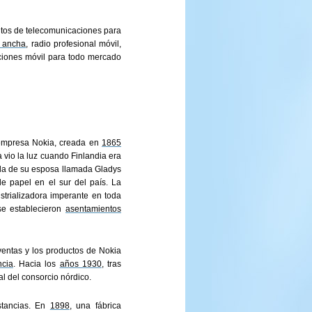
entos de telecomunicaciones para
 ancha
, radio profesional móvil,
ciones móvil para todo mercado
a empresa Nokia, creada en
1865
a vio la luz cuando Finlandia era
uda de su esposa llamada Gladys
e papel en el sur del país. La
trializadora imperante en toda
se establecieron
asentamientos
ventas y los productos de Nokia
ncia
. Hacia los
años 1930
, tras
al del consorcio nórdico.
stancias. En
1898
, una fábrica