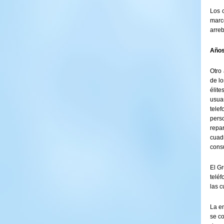
Los 
marc
arreb
Años
Otro 
de lo
élit
usuar
tele
pers
repa
cuad
consu
El Gr
teléf
las c
La e
se co