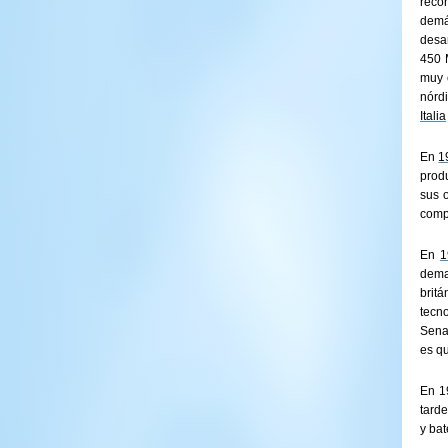
reco
demás
desa
450 
muy 
nórd
Italia
En
1
prod
sus 
comp
En
1
dema
brit
tecn
Sena
es qu
En 1
tard
y bat