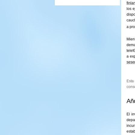
finl
los e
disp
cauc
a pro
Mien
dema
tele
a ex
sese
Esta 
conso
Añ
El i
depa
incur
estab