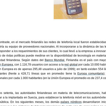
ntraste, en el mercado finlandés las redes de telefonía local fueron establecida
iría su equipo de proveedores nacionales. Al incorporarse a la dinámica de las
sponder a los requerimientos de sus clientes, lo cual llevó a la empresa a innovar
to de éstas políticas puede medirse en la disponibilidad de tecnología en materi
edad finlandesa. Según datos del
Banco Mundial
, Finlandia es el país con mayo
n Europea
, con 1.116,78 usuarios con acceso a la
red global
por cada 10.000 habit
n Europea es de apenas 295,48 usuarios a julio de 1999); en tanto existen 554 lí
tantes (frente a 428,71 líneas que en promedio tiene la
Europa comunitaria
)
onales por cada 1.000 habitantes (en la Unión Europea el promedio es de 237,4 c
os setenta, las autoridades finlandesas en materia de telecomunicaciones, ha
ar a la implantada en Suecia, para establecer la telefonía móvil en los automóvile
pública. En los siguientes meses, los demás
países nórdicos
desarrollaron inic