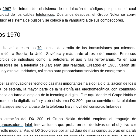
ia
1967
fue introducido el sistema de modulación de códigos por pulsos, el cua
cidad de los cables
telefónicos
. Dos años después, el Grupo Nokia se convi
ducir el sistema de pulsos y se colocó a la vanguardia de sus competidores.
os 1970
o fue así que en los
70
, con el desarrollo de las transmisiones por microo
smisión a Suecia, la Unión Soviética y más tarde al resto del mundo. Entre sus
orcios de industrias como la petrolera, el gas y las ferroviarias. Ya en aqu
cursores de la telefonía celular) eran una realidad. Creados en 1963, fueron uti
ito y otras autoridades, así como para proporcionar servicios de emergencia.
de las innovaciones tecnológicas más importantes ha sido la
digitalización
de los s
a los setenta, la mayor parte de la telefonía era
electromecánica
, con conmutado
nso en torno al empleo de la tecnología digital. Fue aquí donde el Grupo Nokia co
rreno de la digitalización y creó el sistema DX 200, que se convirtió en la plataf
cha sigue siendo la base de la telefonía fija y móvil del consorcio finlandés.
a creación del DX 200, el Grupo Nokia decidió emplear el lenguaje de
oprocesadores
Intel
, innovaciones que probaron ser decisivas en el objetivo cent
rollo modular. Así, el DX 200 crece por añadidura de más computadoras en paralel