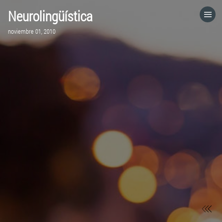
Neurolingüística
HOME
noviembre 01, 2010
CATEGORÍAS
IR A
VISITA EL SITIO WEB