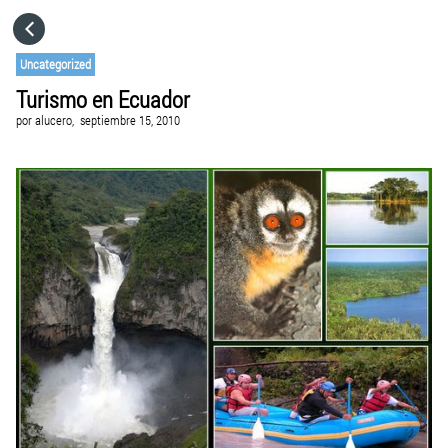
HOME
Uncategorized
Turismo en Ecuador
CATEGORÍAS
por
alucero,
septiembre 15, 2010
IR A
VISITA EL SITIO WEB