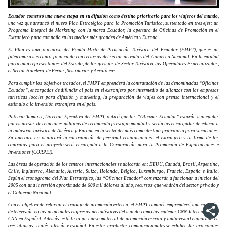
Ecuador comenzó una nueva etapa en su difusión como destino prioritario para los viajeros del mundo
,
una vez que arrancó el nuevo Plan Estratégico para la Promoción Turística, sustentado en tres ejes: un
Programa Integral de Marketing con la marca Ecuador, la apertura de Oficinas de Promoción en el
Extranjero y una campaña en los medios más grandes de América y Europa.
El Plan es una iniciativa del Fondo Mixto de Promoción Turística del Ecuador (FMPT), que es un
fideicomiso mercantil financiado con recursos del sector privado y del Gobierno Nacional. En la entidad
participan representantes del Estado, de los gremios de Sector Turístico, los Operadores Especializados,
el Sector Hotelero, de Ferias, Seminarios y Aerolíneas.
Para cumplir los objetivos trazados, el FMPT emprenderá la contratación de las denominadas “Oficinas
Ecuador”, encargadas de difundir al país en el extranjero por intermedio de alianzas con las empresas
turísticas locales para difusión y marketing, la preparación de viajes con prensa internacional y el
estimulo a la inversión extranjera en el país.
Patricio Tamariz, Director Ejecutivo del FMPT, indicó que las “Oficinas Ecuador” estarán manejadas
por empresas de relaciones públicas de reconocido prestigio mundial y serán las encargadas de educar a
la industria turística de América y Europa en la venta del país como destino prioritario para vacaciones.
Su apertura no implicará la contratación de personal ecuatoriano en el extranjero y la firma de los
contratos para el proyecto será encargada a la Corporación para la Promoción de Exportaciones e
Inversiones (CORPEI).
Las áreas de operación de los centros internacionales se ubicarán en: EEUU, Canadá, Brasil, Argentina,
Chile, Inglaterra, Alemania, Austria, Suiza, Holanda, Bélgica, Luxemburgo, Francia, España e Italia.
Según el cronograma del Plan Estratégico, las “Oficinas Ecuador” comenzarán a funcionar a inicios del
2005 con una inversión aproximada de 600 mil dólares al año, recursos que vendrán del sector privado y
el Gobierno Nacional.
Con el objetivo de reforzar el trabajo de promoción externa, el FMPT también emprenderá una campaña
de televisión en las principales empresas periodísticas del mundo como las cadenas CNN Internacional y
CNN en Español. Además, está listo un nuevo material de promoción escrito y audiovisual elaborado en
tres idiomas: inglés, alemán y español. En estos productos comunicacionales se exhiben las principales