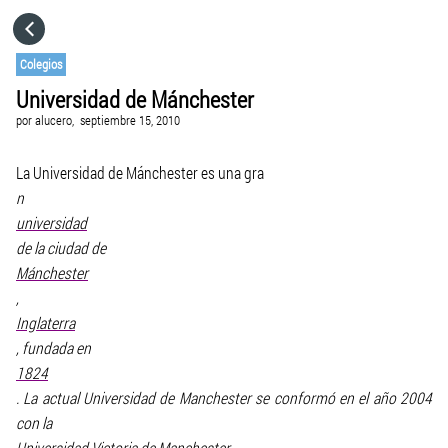
HOME
Colegios
Universidad de Mánchester
CATEGORÍAS
por
alucero,
septiembre 15, 2010
IR A
La Universidad de Mánchester es una gra
n
universidad
VISITA EL SITIO WEB
de la ciudad de
Mánchester
,
Inglaterra
, fundada en
1824
. La actual Universidad de Manchester se conformó en el año 2004
con la
Universidad Victoria de Manchester