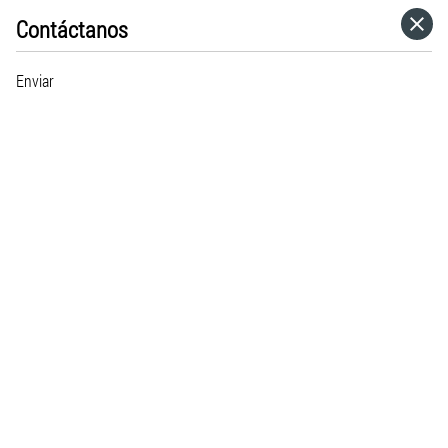
Contáctanos
HOME
Enviar
CATEGORÍAS
IR A
VISITA EL SITIO WEB