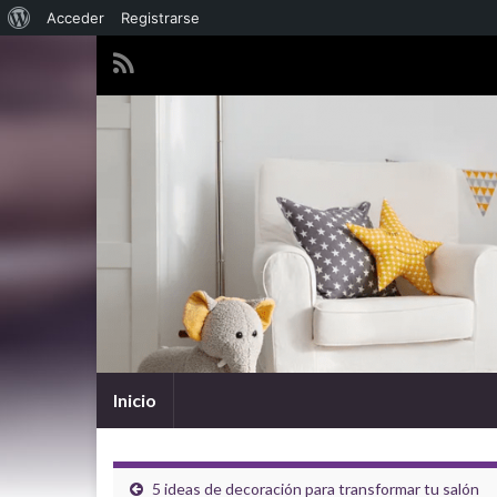
Acerca de WordPress
Acceder
Registrarse
Inicio
5 ideas de decoración para transformar tu salón