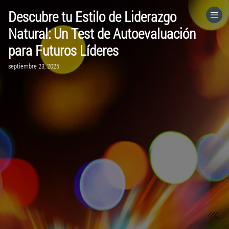
Descubre tu Estilo de Liderazgo
HOME
Natural: Un Test de Autoevaluación
para Futuros Líderes
CATEGORÍAS
septiembre 23, 2025
VISITA EL SITIO WEB