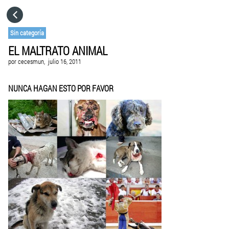
HOME
Sin categoría
EL MALTRATO ANIMAL
CATEGORÍAS
por
cecesmun,
julio 16, 2011
IR A
NUNCA HAGAN ESTO POR FAVOR
VISITA EL SITIO WEB