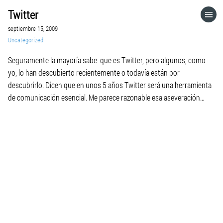
Twitter
HOME
septiembre 15, 2009
Uncategorized
CATEGORÍAS
Seguramente la mayoría sabe que es Twitter, pero algunos, como
yo, lo han descubierto recientemente o todavía están por
IR A
descubrirlo. Dicen que en unos 5 años Twitter será una herramienta
de comunicación esencial. Me parece razonable esa aseveración
porque Twitter tiene 3 factores que lo diferencian con otros
VISITA EL SITIO WEB
servicios de su misma familia. Primero: Twitter es una […]