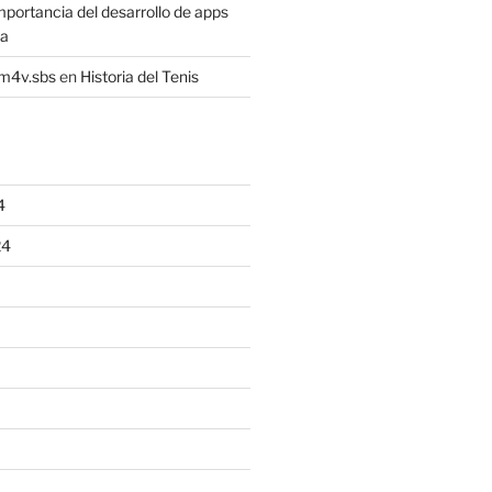
mportancia del desarrollo de apps
sa
4m4v.sbs
en
Historia del Tenis
4
24