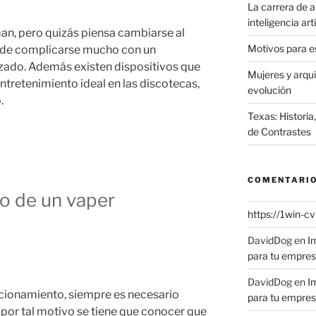
La carrera de ar
inteligencia art
man, pero quizás piensa cambiarse al
Motivos para es
r de complicarse mucho con un
do. Además existen dispositivos que
Mujeres y arqu
entretenimiento ideal en las discotecas,
evolución
.
Texas: Historia
de Contrastes
COMENTARIO
do de un vaper
https://1win-c
DavidDog
en
I
para tu empre
DavidDog
en
I
cionamiento, siempre es necesario
para tu empre
por tal motivo se tiene que conocer que