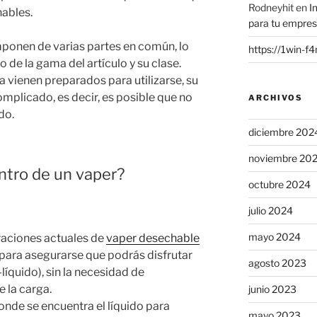
Rodneyhit
en
I
hables.
para tu empre
mponen de varias partes en común, lo
https://1win-f
de la gama del artículo y su clase.
vienen preparados para utilizarse, su
plicado, es decir, es posible que no
ARCHIVOS
do.
diciembre 202
noviembre 20
ntro de un vaper?
octubre 2024
julio 2024
mayo 2024
eraciones actuales de
vaper desechable
para asegurarse que podrás disfrutar
agosto 2023
-líquido), sin la necesidad de
e la carga.
junio 2023
onde se encuentra el líquido para
mayo 2023