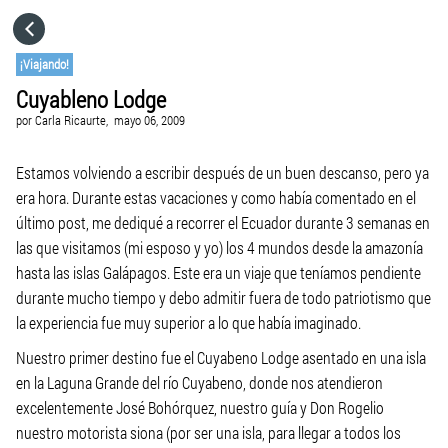
HOME
¡Viajando!
Cuyableno Lodge
CATEGORÍAS
por
Carla Ricaurte,
mayo 06, 2009
IR A
Estamos volviendo a escribir después de un buen descanso, pero ya
era hora. Durante estas vacaciones y como había comentado en el
último post, me dediqué a recorrer el Ecuador durante 3 semanas en
VISITA EL SITIO WEB
las que visitamos (mi esposo y yo) los 4 mundos desde la amazonía
hasta las islas Galápagos. Este era un viaje que teníamos pendiente
durante mucho tiempo y debo admitir fuera de todo patriotismo que
la experiencia fue muy superior a lo que había imaginado.
Nuestro primer destino fue el Cuyabeno Lodge asentado en una isla
en la Laguna Grande del río Cuyabeno, donde nos atendieron
excelentemente José Bohórquez, nuestro guía y Don Rogelio
nuestro motorista siona (por ser una isla, para llegar a todos los